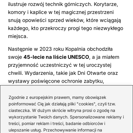
ilustruje rozwój technik górniczych. Korytarze,
komory i kaplice w tej magicznej przestrzeni
snują opowieści sprzed wieków, które wciągają
każdego, kto przekroczy progi tego niezwykłego
miejsca.
Następnie w 2023 roku Kopalnia obchodziła
swoje
45-lecie na liście UNESCO
, a ja miałem
przyjemność uczestniczyć w tej uroczystej
chwili. Wydarzenia, takie jak Dni Otwarte oraz
wystawy poświęcone ochronie zabytku,
zgromadziły rzesze turystów. W tym roku liczba
gości osiągnęła niemal 1,5 miliona! To
Zgodnie z europejskim prawem, mamy obowiązek
poinformować Cię jak działają pliki "cookies", czyli tzw.
rzeczywiście imponująca statystyka, zwłaszcza
ciasteczka. W dużym skrócie witryna prosi o zgodę na
gdy weźmiemy pod uwagę, że ludzie z 198
wykorzystanie Twoich danych. Spersonalizowane reklamy i
krajów postanowili zgłębić ten magiczny świat
treści, pomiar reklam i treści, badanie odbiorców i
pod ziemią. Co więcej, nowością stała się Trasa
ulepszanie usług. Przechowywanie informacji na