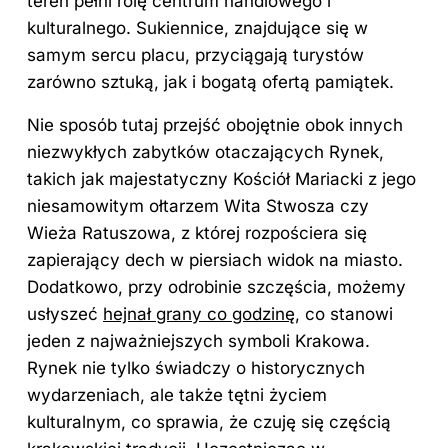
teren pełni rolę centrum handlowego i
kulturalnego. Sukiennice, znajdujące się w
samym sercu placu, przyciągają turystów
zarówno sztuką, jak i bogatą ofertą pamiątek.
Nie sposób tutaj przejść obojętnie obok innych
niezwykłych zabytków otaczających Rynek,
takich jak majestatyczny Kościół Mariacki z jego
niesamowitym ołtarzem Wita Stwosza czy
Wieża Ratuszowa, z której rozpościera się
zapierający
dech w piersiach
widok na miasto.
Dodatkowo, przy odrobinie szczęścia, możemy
usłyszeć
hejnał grany co godzinę
, co stanowi
jeden z najważniejszych symboli Krakowa.
Rynek nie tylko świadczy o historycznych
wydarzeniach, ale także tętni życiem
kulturalnym, co sprawia, że czuję się częścią