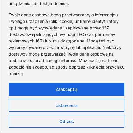
urządzeniu lub dostęp do nich.
Górnicza, która, po przerwie spowodowanej
pandemią, znów przyciągnęła wielu chętnych,
Twoje dane osobowe będą przetwarzane, a informacje z
umożliwiając im odkrywanie surowego oblicza
Twojego urządzenia (pliki cookie, unikalne identyfikatory
itp.) mogą być wyświetlane i zapisywane przez 137
kopalni. Warto podkreślić, że to miejsce nie tylko
dostawców spełniających wymogi TFC oraz partnerów
zachwyca jako zabytek, ale również pełni rolę
reklamowych (62) lub im udostępniane. Mogą też być
żywego pomnika naszej historii i kultury,
wykorzystywane przez tę witrynę lub aplikację. Niektórzy
oferując niezliczone niespodzianki dla każdego z
dostawcy mogę przetwarzać Twoje dane osobowe na
odwiedzających.
podstawie uzasadnionego interesu. Możesz się na to nie
zgodzić nie akceptując zgody poprzez kliknięcie przycisku
poniżej.
Czy wiesz, że w Kopalni Soli „Wieliczka”
znajduje się kaplica św. Kingi, która jest
Zaakceptuj
całkowicie wykuta w soli i ozdobiona
rzeźbami oraz żyrandolami z soli? To jedno z
Ustawienia
najbardziej znanych miejsc w kopalni, które
przyciąga uwagę swoją niezwykłą
Odrzuć
architekturą i wyjątkowym klimatem.