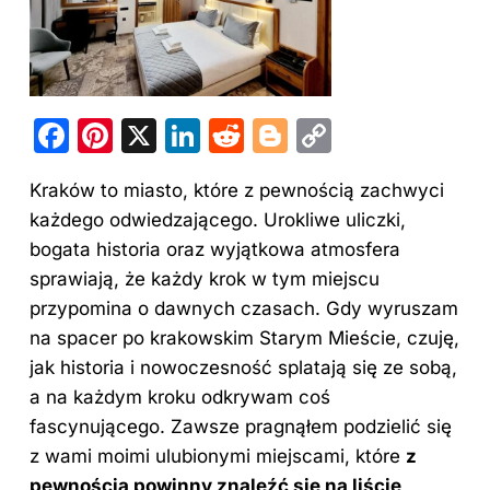
F
Pi
X
Li
R
Bl
C
a
nt
n
e
o
o
Kraków to miasto, które z pewnością zachwyci
c
er
k
d
g
p
każdego odwiedzającego. Urokliwe uliczki,
e
e
e
di
g
y
bogata historia oraz wyjątkowa atmosfera
b
st
dI
t
er
Li
sprawiają, że każdy krok w tym miejscu
o
n
n
przypomina o dawnych czasach. Gdy wyruszam
o
k
na spacer po krakowskim Starym Mieście, czuję,
jak historia i nowoczesność splatają się ze sobą,
k
a
na każdym kroku
odkrywam coś
fascynującego. Zawsze pragnąłem podzielić się
z wami moimi ulubionymi miejscami, które
z
pewnością powinny znaleźć się na liście