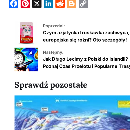
F
Pi
X
Li
R
Bl
C
a
nt
n
e
o
o
c
er
k
d
g
p
Poprzedni:
e
e
e
di
g
y
Czym azjatycka truskawka zachwyca,
b
st
dI
t
er
Li
europejska się różni? Oto szczegóły!
o
n
n
Następny:
o
k
Jak Długo Lecimy z Polski do Islandii?
k
Poznaj Czas Przelotu i Popularne Tras
Sprawdź pozostałe