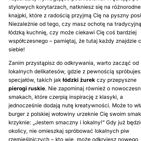
stylowych korytarzach, natkniesz się na różnorodne
knajpki, które z radością przyjmą Cię na pyszny posi
Niezależnie od tego, czy masz ochotę na tradycyjn
łódzką kuchnię, czy może ciekawi Cię coś bardziej
współczesnego – pamiętaj, że tutaj każdy znajdzie c
siebie!
Zanim przystąpisz do odkrywania, warto zacząć od
lokalnych delikatesów, gdzie z pewnością spróbujes
specjałów, takich jak
łódzki żurek
czy przepyszne
pierogi ruskie
. Nie zapominaj również o nowoczes
smakach, które czerpią inspirację z klasyki, a
jednocześnie dodają nutę kreatywności. Może to wł
burger z polskiej wołowiny urzeknie Cię swoim smak
krzyknie: „Jestem smaczny i lokalny!” Gdy już będz
okolicy, nie omieszkaj spróbować lokalnych piw
rzemieślniczych – kto wie, może odkryjesz nowego