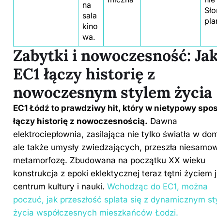
na
Sło
sala
pla
kino
wa.
Zabytki i nowoczesność: Ja
EC1 łączy historię z
nowoczesnym stylem życia
EC1 Łódź to prawdziwy hit, który w nietypowy spo
łączy historię z nowoczesnością.
Dawna
elektrociepłownia, zasilająca nie tylko światła w do
ale także umysły zwiedzających, przeszła niesamow
metamorfozę. Zbudowana na początku XX wieku
konstrukcja z epoki eklektycznej teraz tętni życiem 
centrum kultury i nauki.
Wchodząc do EC1, można
poczuć, jak przeszłość splata się z dynamicznym s
życia współczesnych mieszkańców Łodzi.