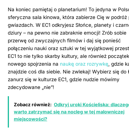
Na koniec pamiętaj o planetarium! To jedyna w Pols
sferyczna sala kinowa, która zabierze Cię w podróż
gwiazdach. W EC1 odkryjesz Słońce, planety i czarn
dziury – na pewno nie zabraknie emocji! Zrób sobie
przerwę od zwyczajnych filmów i daj się ponieść
połączeniu nauki oraz sztuki w tej wyjątkowej przest
EC1 to nie tylko skarby kultury, ale również począte
nowego spojrzenia na
naukę oraz rozrywkę
, gdzie 
znajdzie coś dla siebie. Nie zwlekaj! Wybierz się do 
zanurz się w kulturze EC1, gdzie nudzie mówimy
zdecydowane „nie”!
Zobacz również:
Odkryj uroki Kościeliska: dlaczeg
warto zatrzymać się na nocleg w tej malowniczej
miejscowości?