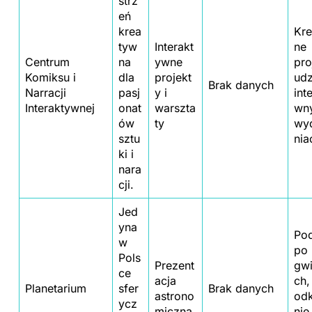
strz
eń
krea
Kr
tyw
Interakt
ne
Centrum
na
ywne
pro
Komiksu i
dla
projekt
udz
Brak danych
Narracji
pasj
y i
int
Interaktywnej
onat
warszta
wn
ów
ty
wy
sztu
nia
ki i
nara
cji.
Jed
yna
Po
w
po
Pols
Prezent
gw
ce
acja
ch,
Planetarium
sfer
Brak danych
astrono
od
ycz
miczna
nie