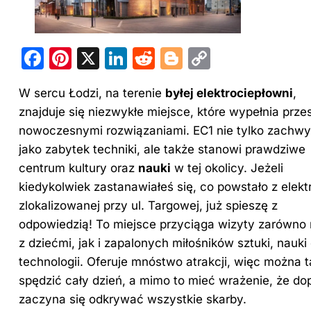
F
Pi
X
Li
R
Bl
C
a
nt
n
e
o
o
W sercu Łodzi, na terenie
byłej elektrociepłowni
,
c
er
k
d
g
p
znajduje się niezwykłe miejsce, które wypełnia prze
e
e
e
di
g
y
nowoczesnymi rozwiązaniami. EC1 nie tylko zachw
b
st
dI
t
er
Li
jako zabytek techniki, ale także stanowi prawdziwe
o
n
n
centrum kultury oraz
nauki
w tej okolicy. Jeżeli
o
k
kiedykolwiek zastanawiałeś się, co powstało z elekt
zlokalizowanej przy ul. Targowej, już spieszę z
k
odpowiedzią! To miejsce przyciąga wizyty zarówno 
z dziećmi, jak i zapalonych miłośników sztuki, nauki
technologii. Oferuje mnóstwo atrakcji, więc można 
spędzić cały dzień, a mimo to mieć wrażenie, że do
zaczyna się odkrywać wszystkie skarby.