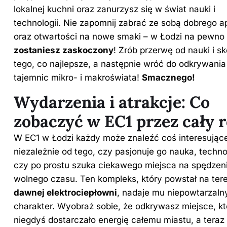
lokalnej kuchni oraz zanurzysz się w świat nauki i
technologii. Nie zapomnij zabrać ze sobą dobrego a
oraz otwartości na nowe smaki – w Łodzi na pewno
zostaniesz zaskoczony
! Zrób przerwę od nauki i sk
tego, co najlepsze, a następnie wróć do odkrywania
tajemnic mikro- i makroświata!
Smacznego!
Wydarzenia i atrakcje: Co
zobaczyć w EC1 przez cały 
W EC1 w Łodzi każdy może znaleźć coś interesując
niezależnie od tego, czy pasjonuje go nauka, techno
czy po prostu szuka ciekawego miejsca na spędzen
wolnego czasu. Ten kompleks, który powstał na ter
dawnej elektrociepłowni
, nadaje mu niepowtarzaln
charakter. Wyobraź sobie, że odkrywasz miejsce, kt
niegdyś dostarczało energię całemu miastu, a teraz