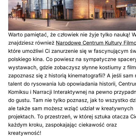
Warto pamiętać, że człowiek nie żyje tylko nauką! 
znajdziesz również
Narodowe Centrum
Kultury
Film
które umożliwi Ci zanurzenie się w fascynującym św
polskiego kina. Co powiesz na sympatyczne spacer
wystawach, gdzie zobaczysz słynne kostiumy z film
zapoznasz się z historią kinematografii? A jeśli sam
talent do rysowania lub opowiadania historii, Centr
Komiksu i Narracji Interaktywnej na pewno przypadn
do gustu. Tam nie tylko poznasz, jak to wszystko dzi
ale także sam możesz wziąć udział w kreatywnych
projektach. To przestrzeń, w której sztuka otacza Ci
każdym kroku, zaspokajając ciekawość oraz
kreatywność!