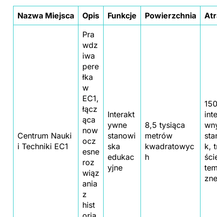
Nazwa Miejsca
Opis
Funkcje
Powierzchnia
Atr
Pra
wdz
iwa
pere
łka
w
EC1,
15
łącz
Interakt
int
ąca
ywne
8,5 tysiąca
wn
now
Centrum Nauki
stanowi
metrów
sta
ocz
i Techniki EC1
ska
kwadratowyc
k, 
esne
edukac
h
ści
roz
yjne
tem
wiąz
zn
ania
z
hist
orią