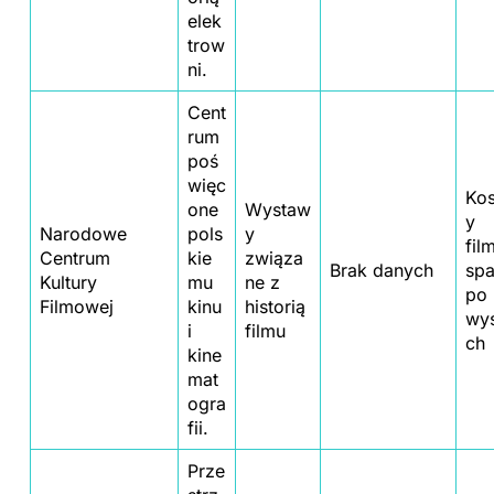
elek
trow
ni.
Cent
rum
poś
więc
Kos
one
Wystaw
y
Narodowe
pols
y
fil
Centrum
kie
związa
Brak danych
spa
Kultury
mu
ne z
po
Filmowej
kinu
historią
wy
i
filmu
ch
kine
mat
ogra
fii.
Prze