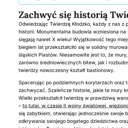
Zachwyć się historią Tw
Odwiedzając Twierdzę Kłodzko, każdy z nas z 
historii. Monumentalna budowla wzniesiona na 
sięgają nawet X wieku! Wyjątkowość tego miej
biegiem lat przekształciło się w solidny murow
śląskich Piastów. Niesamowite jest to, że mury
zarówno średniowiecznych bitew, jak i rozbu
twierdzy nowoczesny kształt bastionowy.
Spacerując po podziemnych korytarzach oraz t
zachwycać. Szaleńcze historie, jakie te mury kr
Wielki przekształcił twierdzę w prawdziwą war
–
to tutaj, w czasie II wojny światowej, więzio
się zabytkiem, otwierając jednocześnie swoje 
odkrywania swojego bogatego dziedzictwa oraz