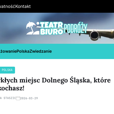
watność
Kontakt
óżowanie
Polska
Zwiedzanie
POLSKA
kłych miejsc Dolnego Śląska, które
kochasz!
NA STASZIC
2026-03-29