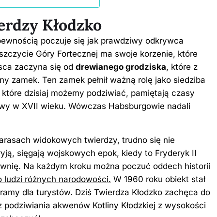
ierdzy Kłodzko
pewnością poczuje się jak prawdziwy odkrywca
szczycie Góry Fortecznej ma swoje korzenie, które
sca zaczyna się od
drewianego grodziska
, które z
any zamek. Ten zamek pełnił ważną rolę jako siedziba
, które dzisiaj możemy podziwiać, pamiętają czasy
dowy w XVII wieku. Wówczas Habsburgowie nadali
arasach widokowych twierdzy, trudno się nie
yją, sięgają wojskowych epok, kiedy to Fryderyk II
ownię. Na każdym kroku można poczuć oddech historii
no ludzi różnych narodowości.
W 1960 roku obiekt stał
bramy dla turystów. Dziś Twierdza Kłodzko zachęca do
 podziwiania akwenów Kotliny Kłodzkiej z wysokości