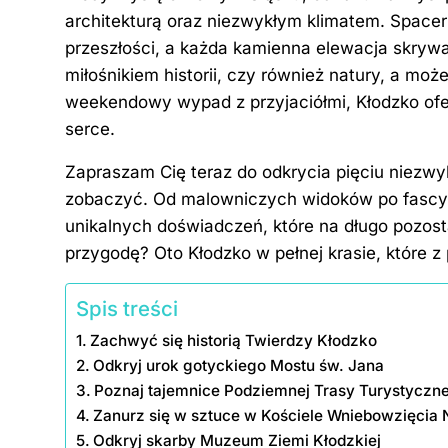
c
er
k
d
g
p
architekturą oraz niezwykłym klimatem. Space
e
e
e
di
g
y
przeszłości, a każda kamienna elewacja skrywa 
b
st
dI
t
er
Li
miłośnikiem historii, czy również natury, a mo
o
n
n
weekendowy wypad z przyjaciółmi, Kłodzko of
o
k
serce.
k
Zapraszam Cię teraz do odkrycia pięciu niezwy
zobaczyć. Od malowniczych widoków po fascyn
unikalnych doświadczeń, które na długo pozost
przygodę? Oto Kłodzko w pełnej krasie, które
Spis treści
Zachwyć się historią Twierdzy Kłodzko
Odkryj urok gotyckiego Mostu św. Jana
Poznaj tajemnice Podziemnej Trasy Turystyczne
Zanurz się w sztuce w Kościele Wniebowzięcia 
Odkryj skarby Muzeum Ziemi Kłodzkiej