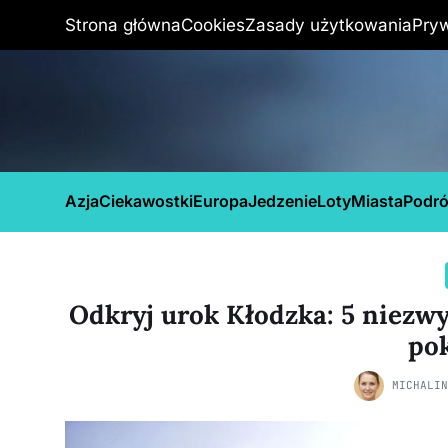
Strona główna
Cookies
Zasady użytkowania
Pry
Azja
Ciekawostki
Europa
Jedzenie
Loty
Miasta
Podr
Odkryj urok Kłodzka: 5 niezwy
po
MICHALI