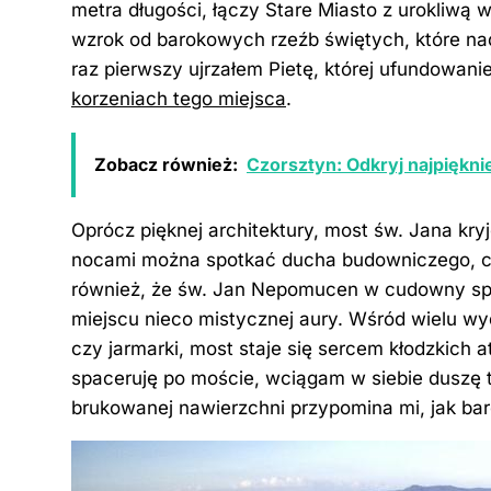
metra długości, łączy Stare Miasto z urokliwą
wzrok od barokowych rzeźb świętych, które na
raz pierwszy ujrzałem Pietę, której ufundowan
korzeniach tego miejsca
.
Zobacz również:
Czorsztyn: Odkryj najpięknie
Oprócz pięknej architektury, most św. Jana kry
nocami można spotkać ducha budowniczego, c
również, że św. Jan Nepomucen w cudowny spo
miejscu nieco mistycznej aury. Wśród wielu wy
czy jarmarki, most staje się sercem kłodzkich a
spaceruję po moście, wciągam w siebie duszę 
brukowanej nawierzchni przypomina mi, jak bard