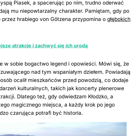
 wyspą Piasek, a spacerując po nim, trudno oderwać
dają mu niepowtarzalny charakter. Pamiętam, gdy po
ie przez hrabiego von Götzena przypomina o
głębokich
jsze atrakcje i zachwyć się ich urodą
je w sobie bogactwo legend i opowieści. Mówi się, że
zuwającego nad tym wspaniałym dziełem. Powiadają
sób ocalił mieszkańców przed powodzią, co dodaje
darzeń kulturalnych, takich jak koncerty plenerowe
trakcji. Dlatego też, gdy odwiedzam Kłodzko, a
tego magicznego miejsca, a każdy krok po jego
zo czarująca potrafi być historia.