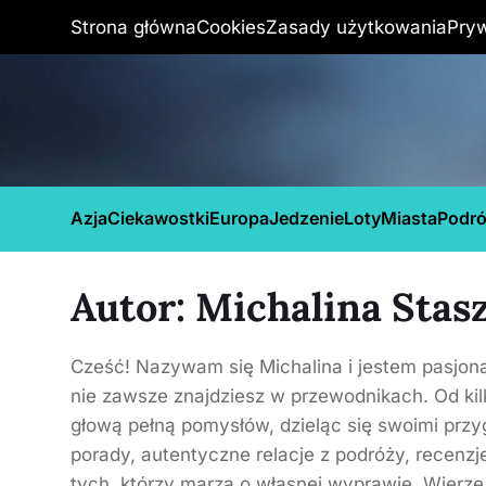
Strona główna
Cookies
Zasady użytkowania
Pry
Azja
Ciekawostki
Europa
Jedzenie
Loty
Miasta
Podr
Autor:
Michalina Stas
Cześć! Nazywam się Michalina i jestem pasjona
nie zawsze znajdziesz w przewodnikach. Od kil
głową pełną pomysłów, dzieląc się swoimi przy
porady, autentyczne relacje z podróży, recenzj
tych, którzy marzą o własnej wyprawie. Wierzę,