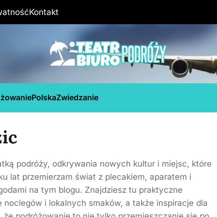
watność
Kontakt
óżowanie
Polska
Zwiedzanie
zic
tką podróży, odkrywania nowych kultur i miejsc, które
ku lat przemierzam świat z plecakiem, aparatem i
godami na tym blogu. Znajdziesz tu praktyczne
e noclegów i lokalnych smaków, a także inspiracje dla
 że podróżowanie to nie tylko przemieszczanie się po