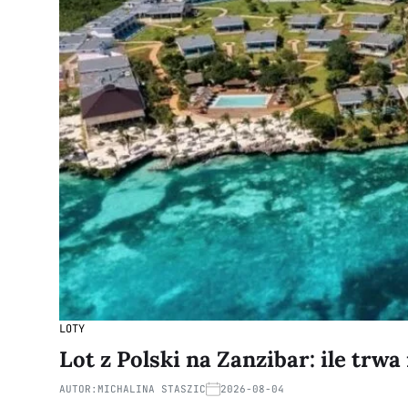
LOTY
Lot z Polski na Zanzibar: ile trwa 
AUTOR:
MICHALINA STASZIC
2026-08-04