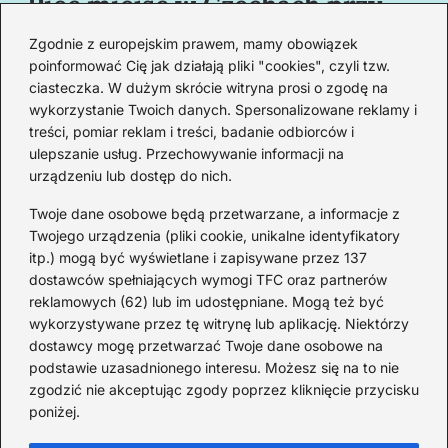
Pięć miejsc w Czechach przy
B
granicy, które cię oczarują
za
Zgodnie z europejskim prawem, mamy obowiązek
swoim urokiem
w
poinformować Cię jak działają pliki "cookies", czyli tzw.
ciasteczka. W dużym skrócie witryna prosi o zgodę na
wykorzystanie Twoich danych. Spersonalizowane reklamy i
Redakcja
treści, pomiar reklam i treści, badanie odbiorców i
ulepszanie usług. Przechowywanie informacji na
Od lat podróżuję, by poznawać świat z bliska – nie tylko
urządzeniu lub dostęp do nich.
przez pryzmat zabytków, ale przede wszystkim ludzi,
smaków i codzienności.
Twoje dane osobowe będą przetwarzane, a informacje z
Twojego urządzenia (pliki cookie, unikalne identyfikatory
Redakcja:
Michalina Staszic
itp.) mogą być wyświetlane i zapisywane przez 137
dostawców spełniających wymogi TFC oraz partnerów
ul. Miła 08A, 32-514 Bieruń
reklamowych (62) lub im udostępniane. Mogą też być
477 362 966
wykorzystywane przez tę witrynę lub aplikację. Niektórzy
admin@teatrbiuropodrozy.pl
dostawcy mogę przetwarzać Twoje dane osobowe na
podstawie uzasadnionego interesu. Możesz się na to nie
F
X
L
zgodzić nie akceptując zgody poprzez kliknięcie przycisku
a
i
poniżej.
c
n
e
k