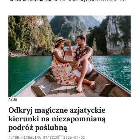
AZJA
Odkryj magiczne azjatyckie
kierunki na niezapomnianą
podróż poślubną
AUTOR:
MICHALINA STASZIC
2026-04-02