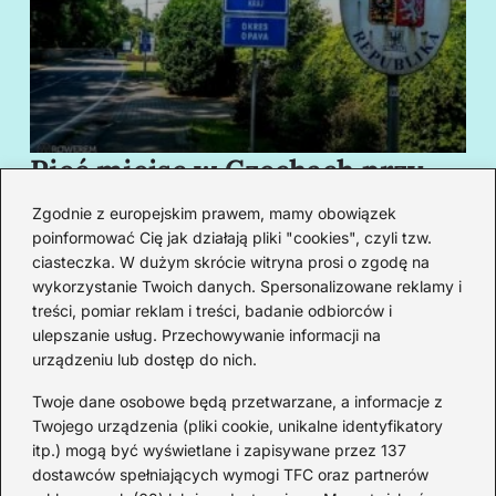
Pięć miejsc w Czechach przy
B
granicy, które cię oczarują
za
Zgodnie z europejskim prawem, mamy obowiązek
swoim urokiem
w
poinformować Cię jak działają pliki "cookies", czyli tzw.
ciasteczka. W dużym skrócie witryna prosi o zgodę na
wykorzystanie Twoich danych. Spersonalizowane reklamy i
Redakcja
treści, pomiar reklam i treści, badanie odbiorców i
ulepszanie usług. Przechowywanie informacji na
Od lat podróżuję, by poznawać świat z bliska – nie tylko
urządzeniu lub dostęp do nich.
przez pryzmat zabytków, ale przede wszystkim ludzi,
smaków i codzienności.
Twoje dane osobowe będą przetwarzane, a informacje z
Twojego urządzenia (pliki cookie, unikalne identyfikatory
Redakcja:
Michalina Staszic
itp.) mogą być wyświetlane i zapisywane przez 137
dostawców spełniających wymogi TFC oraz partnerów