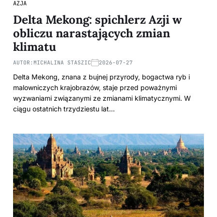
AZJA
Delta Mekong: spichlerz Azji w
obliczu narastających zmian
klimatu
AUTOR:
MICHALINA STASZIC
2026-07-27
Delta Mekong, znana z bujnej przyrody, bogactwa ryb i
malowniczych krajobrazów, staje przed poważnymi
wyzwaniami związanymi ze zmianami klimatycznymi. W
ciągu ostatnich trzydziestu lat…