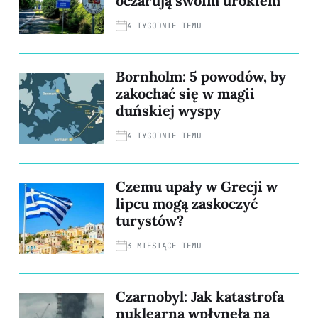
oczarują swoim urokiem
4 TYGODNIE TEMU
Bornholm: 5 powodów, by
zakochać się w magii
duńskiej wyspy
4 TYGODNIE TEMU
Czemu upały w Grecji w
lipcu mogą zaskoczyć
turystów?
3 MIESIĄCE TEMU
Czarnobyl: Jak katastrofa
nuklearna wpłynęła na