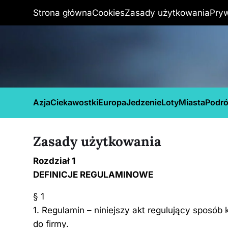
Strona główna
Cookies
Zasady użytkowania
Pry
Azja
Ciekawostki
Europa
Jedzenie
Loty
Miasta
Podr
Zasady użytkowania
Rozdział 1
DEFINICJE REGULAMINOWE
§ 1
1. Regulamin – niniejszy akt regulujący sposób 
do firmy.