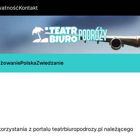
watność
Kontakt
óżowanie
Polska
Zwiedzanie
korzystania z portalu teatrbiuropodrozy.pl należącego