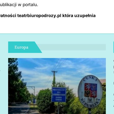
blikacji w portalu.
atności teatrbiuropodrozy.pl która uzupełnia
Europa
r