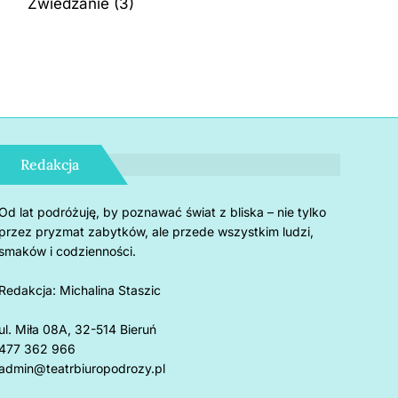
Zwiedzanie
(3)
Redakcja
Od lat podróżuję, by poznawać świat z bliska – nie tylko
przez pryzmat zabytków, ale przede wszystkim ludzi,
smaków i codzienności.
Redakcja:
Michalina Staszic
ul. Miła 08A, 32-514 Bieruń
477 362 966
admin@teatrbiuropodrozy.pl