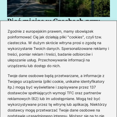
Pięć miejsc w Czechach przy
B
granicy, które cię oczarują
za
Zgodnie z europejskim prawem, mamy obowiązek
swoim urokiem
w
poinformować Cię jak działają pliki "cookies", czyli tzw.
ciasteczka. W dużym skrócie witryna prosi o zgodę na
wykorzystanie Twoich danych. Spersonalizowane reklamy i
Redakcja
treści, pomiar reklam i treści, badanie odbiorców i
ulepszanie usług. Przechowywanie informacji na
Od lat podróżuję, by poznawać świat z bliska – nie tylko
urządzeniu lub dostęp do nich.
przez pryzmat zabytków, ale przede wszystkim ludzi,
smaków i codzienności.
Twoje dane osobowe będą przetwarzane, a informacje z
Twojego urządzenia (pliki cookie, unikalne identyfikatory
Redakcja:
Michalina Staszic
itp.) mogą być wyświetlane i zapisywane przez 137
dostawców spełniających wymogi TFC oraz partnerów
ul. Miła 08A, 32-514 Bieruń
reklamowych (62) lub im udostępniane. Mogą też być
477 362 966
wykorzystywane przez tę witrynę lub aplikację. Niektórzy
admin@teatrbiuropodrozy.pl
dostawcy mogę przetwarzać Twoje dane osobowe na
podstawie uzasadnionego interesu. Możesz się na to nie