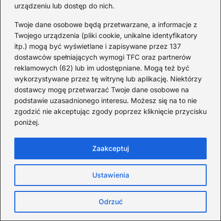
klasą ekonomiczną
urządzeniu lub dostęp do nich.
Twoje dane osobowe będą przetwarzane, a informacje z
2026-08-08
Twojego urządzenia (pliki cookie, unikalne identyfikatory
itp.) mogą być wyświetlane i zapisywane przez 137
Ile trwa lot z Dubaju do
dostawców spełniających wymogi TFC oraz partnerów
Warszawy? Realny czas
reklamowych (62) lub im udostępniane. Mogą też być
podróży
wykorzystywane przez tę witrynę lub aplikację. Niektórzy
dostawcy mogę przetwarzać Twoje dane osobowe na
2026-08-08
podstawie uzasadnionego interesu. Możesz się na to nie
Lot z Polski na Zanzibar: ile
zgodzić nie akceptując zgody poprzez kliknięcie przycisku
trwa i jakie są przesiadki
poniżej.
2026-08-04
Zaakceptuj
Ile trwa lot do Albanii:
godziny przelotu z Polski do
Ustawienia
Tirany
2026-08-03
Odrzuć
Ile godzin trwa lot z Polski