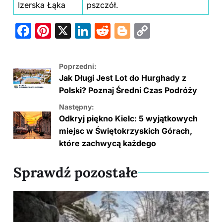
Izerska Łąka
pszczół.
F
Pi
X
Li
R
Bl
C
a
nt
n
e
o
o
c
er
k
d
g
p
Poprzedni:
e
e
e
di
g
y
Jak Długi Jest Lot do Hurghady z
b
st
dI
t
er
Li
Polski? Poznaj Średni Czas Podróży
o
n
n
Następny:
Odkryj piękno Kielc: 5 wyjątkowych
o
k
miejsc w Świętokrzyskich Górach,
k
które zachwycą każdego
Sprawdź pozostałe