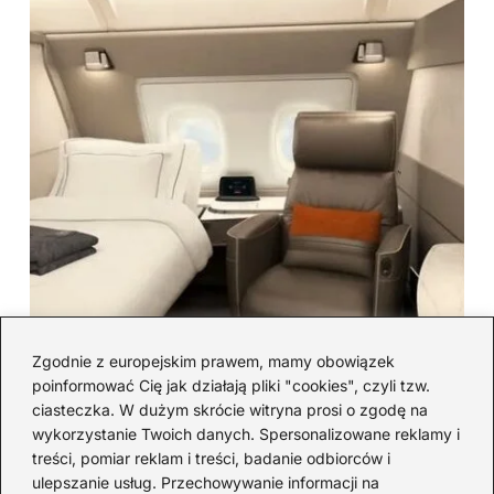
Zgodnie z europejskim prawem, mamy obowiązek
poinformować Cię jak działają pliki "cookies", czyli tzw.
ciasteczka. W dużym skrócie witryna prosi o zgodę na
Ile kosztuje lot pierwszą
wykorzystanie Twoich danych. Spersonalizowane reklamy i
treści, pomiar reklam i treści, badanie odbiorców i
klasą? ceny i porównanie z
ulepszanie usług. Przechowywanie informacji na