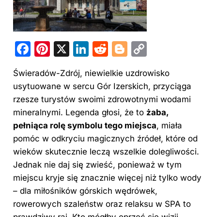
F
Pi
X
Li
R
Bl
C
a
nt
n
e
o
o
Świeradów-Zdrój, niewielkie uzdrowisko
c
er
k
d
g
p
usytuowane w sercu Gór Izerskich, przyciąga
e
e
e
di
g
y
rzesze turystów swoimi zdrowotnymi wodami
b
st
dI
t
er
Li
mineralnymi. Legenda głosi, że to
żaba,
o
n
n
pełniąca rolę symbolu tego miejsca
, miała
o
k
pomóc w odkryciu magicznych źródeł, które od
wieków skutecznie leczą wszelkie dolegliwości.
k
Jednak nie daj się zwieść, ponieważ w tym
miejscu kryje się znacznie więcej niż tylko wody
– dla miłośników górskich wędrówek,
rowerowych szaleństw oraz relaksu w SPA to
prawdziwy raj. Kto mógłby oprzeć się wizji