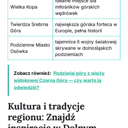
idealne miejsce dla
Wielka Kopa
miłośników górskich
wędrówek
Twierdza Srebrna
największa górska forteca w
Góra
Europie, pełna historii
tajemnice II wojny światowej
Podziemne Miasto
skrywane w dolnośląskich
Osówka
podziemiach
Zobacz również:
Podziwiaj góry z wieży
widokowej Czarna Góra — czy warto ją
odwiedzić?
Kultura i tradycje
regionu: Znajdź
inspirację w Dolnym