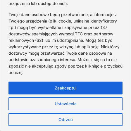
Wszystko, co musisz
urządzeniu lub dostęp do nich.
wiedzieć o wywożeniu
muszli z Hiszpanii: zasady
Twoje dane osobowe będą przetwarzane, a informacje z
i ograniczenia
Twojego urządzenia (pliki cookie, unikalne identyfikatory
itp.) mogą być wyświetlane i zapisywane przez 137
6 MIESIĘCY TEMU
dostawców spełniających wymogi TFC oraz partnerów
reklamowych (62) lub im udostępniane. Mogą też być
wykorzystywane przez tę witrynę lub aplikację. Niektórzy
Loty
dostawcy mogę przetwarzać Twoje dane osobowe na
podstawie uzasadnionego interesu. Możesz się na to nie
zgodzić nie akceptując zgody poprzez kliknięcie przycisku
poniżej.
Zaakceptuj
Ustawienia
Odrzuć