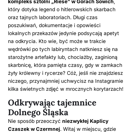
kompleks sztolni „Riese” w Górach Sowich
,
który dotyka legend o hitlerowskich skarbach
oraz tajnych laboratoriach. Długi czas
poszukiwań, dokumentacje i opowieści
lokalnych przekazów jedynie podsycają apetyt
na odkrycia. Kto wie, być może w trakcie
wędrówki po tych labiryntach natkniesz się na
starożytne artefakty lub, chociażby, zaginioną
skarbnicę, która pamięta czasy, gdy w zamkach
żyły królewny i rycerze? Cóż, jeśli nie znajdziesz
niczego, przynajmniej uchwycisz na Instagramie
kilka świetnych zdjęć w mrocznych korytarzach!
Odkrywając tajemnice
Dolnego Śląska
Nie sposób przeoczyć
niezwykłej Kaplicy
Czaszek w Czermnej
. Witaj w miejscu, gdzie