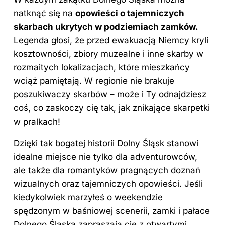
natknąć się na
opowieści o tajemniczych
skarbach ukrytych w podziemiach zamków.
Legenda głosi, że przed ewakuacją Niemcy kryli
kosztowności, zbiory muzealne i inne skarby w
rozmaitych lokalizacjach, które mieszkańcy
wciąż pamiętają. W regionie nie brakuje
poszukiwaczy skarbów – może i Ty odnajdziesz
coś, co zaskoczy cię tak, jak znikające skarpetki
w pralkach!
Dzięki tak bogatej historii Dolny Śląsk stanowi
idealne miejsce nie tylko dla adventurowców,
ale także dla romantyków pragnących doznań
wizualnych oraz tajemniczych opowieści. Jeśli
kiedykolwiek marzyłeś o weekendzie
spędzonym w baśniowej scenerii, zamki i pałace
Dolnego Śląska
zapraszają cię z otwartymi