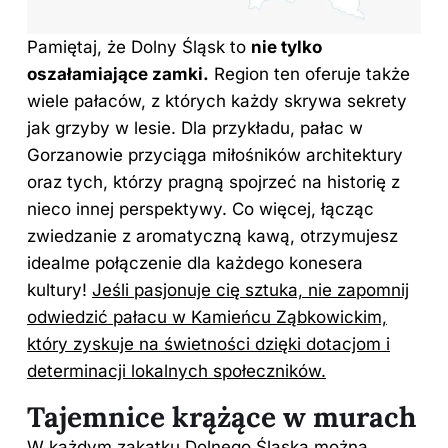
Pamiętaj, że Dolny Śląsk to
nie tylko
oszałamiające zamki.
Region ten oferuje także
wiele pałaców, z których każdy skrywa sekrety
jak grzyby w lesie. Dla przykładu, pałac w
Gorzanowie przyciąga miłośników architektury
oraz tych, którzy pragną spojrzeć na historię z
nieco innej perspektywy. Co więcej, łącząc
zwiedzanie z aromatyczną kawą, otrzymujesz
idealme połączenie dla każdego konesera
kultury!
Jeśli pasjonuje cię sztuka, nie zapomnij
odwiedzić pałacu w Kamieńcu Ząbkowickim,
który zyskuje na świetności dzięki dotacjom i
determinacji lokalnych społeczników.
Tajemnice krążące w murach
W każdym zakątku Dolnego Śląska można