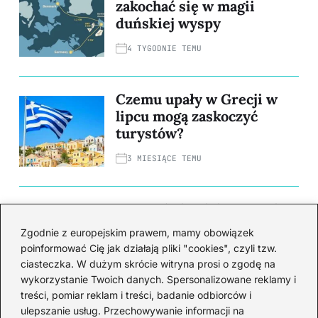
zakochać się w magii
duńskiej wyspy
4 TYGODNIE TEMU
Czemu upały w Grecji w
lipcu mogą zaskoczyć
turystów?
3 MIESIĄCE TEMU
Czarnobyl: Jak katastrofa
nuklearna wpłynęła na
Zgodnie z europejskim prawem, mamy obowiązek
nasz świat na zawsze
poinformować Cię jak działają pliki "cookies", czyli tzw.
ciasteczka. W dużym skrócie witryna prosi o zgodę na
4 MIESIĄCE TEMU
wykorzystanie Twoich danych. Spersonalizowane reklamy i
treści, pomiar reklam i treści, badanie odbiorców i
ulepszanie usług. Przechowywanie informacji na