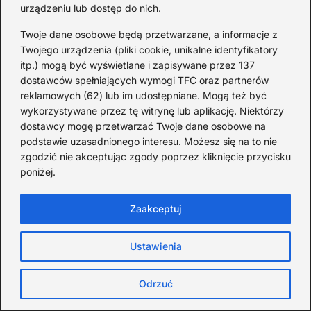
urządzeniu lub dostęp do nich.
Twoje dane osobowe będą przetwarzane, a informacje z
Twojego urządzenia (pliki cookie, unikalne identyfikatory
itp.) mogą być wyświetlane i zapisywane przez 137
dostawców spełniających wymogi TFC oraz partnerów
reklamowych (62) lub im udostępniane. Mogą też być
wykorzystywane przez tę witrynę lub aplikację. Niektórzy
dostawcy mogę przetwarzać Twoje dane osobowe na
podstawie uzasadnionego interesu. Możesz się na to nie
zgodzić nie akceptując zgody poprzez kliknięcie przycisku
poniżej.
Pięć miejsc w Czechach przy
B
Zaakceptuj
granicy, które cię oczarują
za
swoim urokiem
w
Ustawienia
Redakcja
Odrzuć