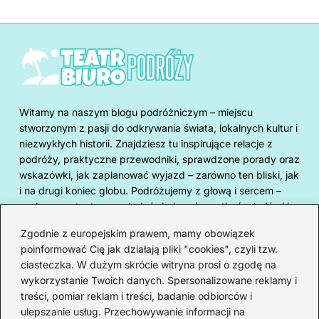
Witamy na naszym blogu podróżniczym – miejscu
stworzonym z pasji do odkrywania świata, lokalnych kultur i
niezwykłych historii. Znajdziesz tu inspirujące relacje z
podróży, praktyczne przewodniki, sprawdzone porady oraz
wskazówki, jak zaplanować wyjazd – zarówno ten bliski, jak
i na drugi koniec globu. Podróżujemy z głową i sercem –
szukamy autentycznych doświadczeń, spotkań z ludźmi i
miejsc, które mają duszę. Blog powstał z myślą o tych,
Zgodnie z europejskim prawem, mamy obowiązek
którzy marzą o wyprawach, ale też o tych, którzy szukają
poinformować Cię jak działają pliki "cookies", czyli tzw.
konkretów: co warto zobaczyć, gdzie zjeść, jak się
ciasteczka. W dużym skrócie witryna prosi o zgodę na
przygotować i jak podróżować odpowiedzialnie.
wykorzystanie Twoich danych. Spersonalizowane reklamy i
Europa
treści, pomiar reklam i treści, badanie odbiorców i
ulepszanie usług. Przechowywanie informacji na