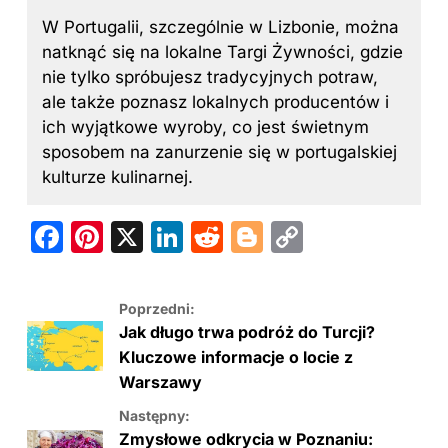
W Portugalii, szczególnie w Lizbonie, można
natknąć się na lokalne Targi Żywności, gdzie
nie tylko spróbujesz tradycyjnych potraw,
ale także poznasz lokalnych producentów i
ich wyjątkowe wyroby, co jest świetnym
sposobem na zanurzenie się w portugalskiej
kulturze kulinarnej.
F
Pi
X
Li
R
Bl
C
a
nt
n
e
o
o
c
er
k
d
g
p
Poprzedni:
e
e
e
di
g
y
Jak długo trwa podróż do Turcji?
b
st
dI
t
er
Li
Kluczowe informacje o locie z
Warszawy
o
n
n
Następny:
o
k
Zmysłowe odkrycia w Poznaniu: