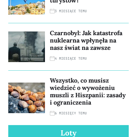
turystów?
3 MIESIĄCE TEMU
Czarnobyl: Jak katastrofa
nuklearna wpłynęła na
nasz świat na zawsze
4 MIESIĄCE TEMU
Wszystko, co musisz
wiedzieć o wywożeniu
muszli z Hiszpanii: zasady
i ograniczenia
6 MIESIĘCY TEMU
Loty