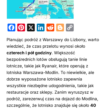
F
Pi
X
Li
R
Bl
C
a
nt
n
e
o
o
Planując podróż z Warszawy do Lizbony, warto
c
er
k
d
g
p
wiedzieć, że czas przelotu wynosi około
e
e
e
di
g
y
czterech i pół godziny
. Większość
b
st
dI
t
er
Li
bezpośrednich lotów obsługują tanie linie
o
n
n
lotnicze, takie jak Ryanair, które operują z
o
k
lotniska Warszawa-Modlin. To niewielkie, ale
dobrze wyposażone lotnisko zapewnia
k
wszystkie niezbędne udogodnienia, takie jak
restauracje oraz sklepy. Zanim wyruszysz w
podróż, zarezerwuj czas na dojazd do Modlina,
szczególnie, że lotnisko znajduje się około
40