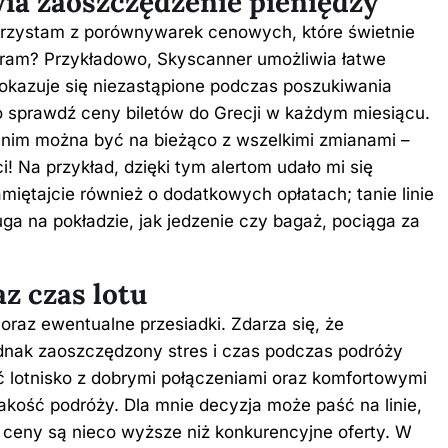
ia zaoszczędzenie pieniędzy
orzystam z porównywarek cenowych, które świetnie
bieram? Przykładowo, Skyscanner umożliwia łatwe
o okazuje się niezastąpione podczas poszukiwania
to sprawdź
ceny biletów do Grecji w każdym miesiącu
.
i nim można być na bieżąco z wszelkimi zmianami –
! Na przykład, dzięki tym alertom udało mi się
amiętajcie również o dodatkowych opłatach; tanie linie
uga na pokładzie, jak jedzenie czy bagaż, pociąga za
z czas lotu
oraz ewentualne przesiadki. Zdarza się, że
dnak zaoszczędzony stres i czas podczas podróży
ć lotnisko z dobrymi połączeniami oraz komfortowymi
kość podróży. Dla mnie decyzja może paść na linie,
h ceny są nieco wyższe niż konkurencyjne oferty. W