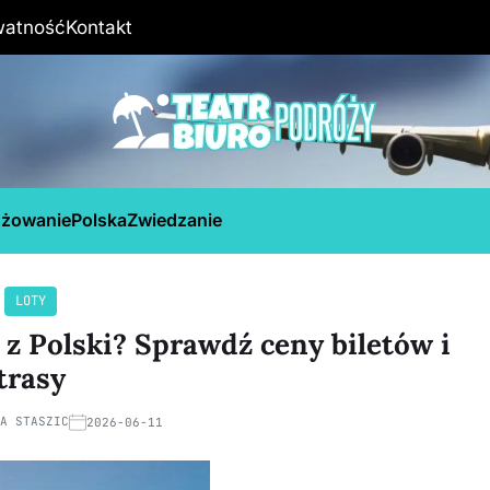
watność
Kontakt
óżowanie
Polska
Zwiedzanie
LOTY
u z Polski? Sprawdź ceny biletów i
trasy
NA STASZIC
2026-06-11