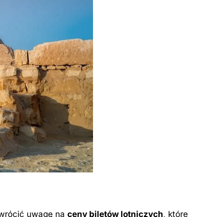
 zwrócić uwagę na
ceny biletów lotniczych
, które