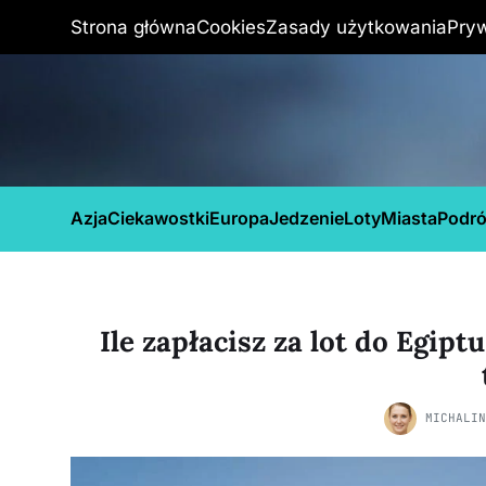
Strona główna
Cookies
Zasady użytkowania
Pry
Azja
Ciekawostki
Europa
Jedzenie
Loty
Miasta
Podr
Ile zapłacisz za lot do Egipt
MICHALI