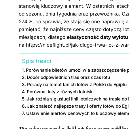
c
er
k
d
g
p
stanowią kluczowy element. W ostatnich lata
e
e
e
di
g
y
od sezonu, dnia tygodnia oraz przewoźnika. Cza
b
st
dI
t
er
Li
274 zł, co sprawia, że stają się one naprawdę 
o
n
n
pamiętać, że najniższe ceny często dotyczą l
o
k
miesiącach, dlatego
elastyczność daty wylotu
na
https://niceflight.pl/jak-dlugo-trwa-lot-
k
Spis treści
Porównanie biletów umożliwia zaoszczędzenie 
Dobór odpowiednich tras oraz czas lotu
Porady na temat tanich lotów z Polski do Egiptu
Porównaj loty z różnych lotnisk
Jak różnią się usługi linii lotniczych na trasie do
Jak znaleźć najlepsze trasy i oferty lotów do Eg
Ustawienie alertów cenowych to kluczowy elem