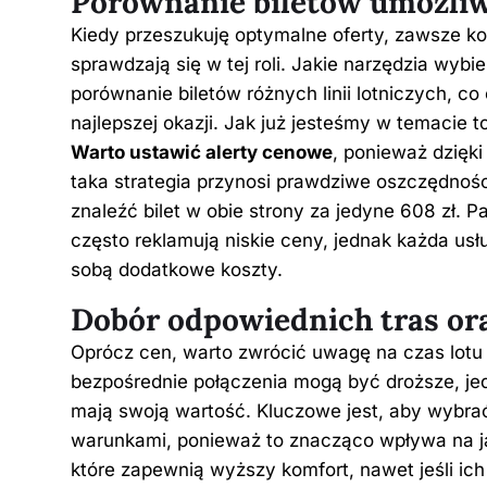
Porównanie biletów umożliw
Kiedy przeszukuję optymalne oferty, zawsze k
sprawdzają się w tej roli. Jakie narzędzia wy
porównanie biletów różnych linii lotniczych, c
najlepszej okazji. Jak już jesteśmy w temacie 
Warto ustawić alerty cenowe
, ponieważ dzięk
taka strategia przynosi prawdziwe oszczędności
znaleźć bilet w obie strony za jedyne 608 zł. P
często reklamują niskie ceny, jednak każda usł
sobą dodatkowe koszty.
Dobór odpowiednich tras ora
Oprócz cen, warto zwrócić uwagę na czas lotu 
bezpośrednie połączenia mogą być droższe, je
mają swoją wartość. Kluczowe jest, aby wybra
warunkami, ponieważ to znacząco wpływa na ja
które zapewnią wyższy komfort, nawet jeśli ic