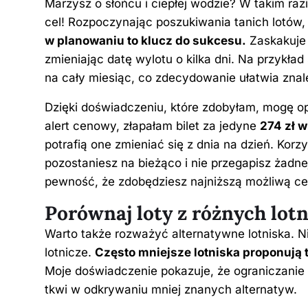
Marzysz o słońcu i ciepłej wodzie? W takim raz
cel! Rozpoczynając poszukiwania tanich lotów,
w planowaniu to klucz do sukcesu.
Zaskakuje 
zmieniając datę wylotu o kilka dni. Na przykład
na cały miesiąc, co zdecydowanie ułatwia znalez
Dzięki doświadczeniu, które zdobyłam, mogę op
alert cenowy, złapałam bilet za jedyne
274 zł w
potrafią one zmieniać się z dnia na dzień. Kor
pozostaniesz na bieżąco i nie przegapisz żadne
pewność, że zdobędziesz najniższą możliwą ce
Porównaj loty z różnych lotn
Warto także rozważyć alternatywne lotniska. Ni
lotnicze.
Często mniejsze lotniska proponują
Moje doświadczenie pokazuje, że ograniczanie s
tkwi w odkrywaniu mniej znanych alternatyw.