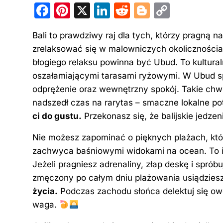
F
Pi
X
Li
R
Bl
C
a
nt
n
e
o
o
Bali to prawdziwy raj dla tych, którzy pragną
c
er
k
d
g
p
zrelaksować się w malowniczych okolicznościa
e
e
e
di
g
y
błogiego relaksu powinna być Ubud. To kultura
b
st
dI
t
er
Li
oszałamiającymi tarasami ryżowymi. W Ubud spę
o
n
n
odprężenie oraz wewnętrzny spokój. Takie chwi
o
k
nadszedł czas na rarytas – smaczne lokalne p
ci do gustu.
Przekonasz się, że balijskie jedze
k
Nie możesz zapominać o pięknych plażach, któ
zachwyca baśniowymi widokami na ocean. To ide
Jeżeli pragniesz adrenaliny, złap deskę i spróbu
zmęczony po całym dniu plażowania usiądziesz
życia.
Podczas zachodu słońca delektuj się ow
waga.