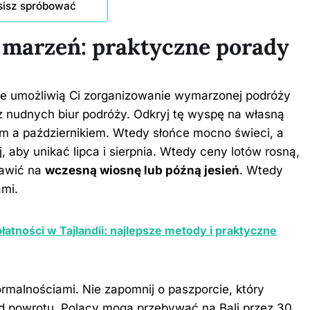
sisz spróbować
 marzeń: praktyczne porady
e umożliwią Ci zorganizowanie wymarzonej podróży
 z nudnych biur podróży. Odkryj tę wyspę na własną
iem a październikiem. Wtedy słońce mocno świeci, a
 aby unikać lipca i sierpnia. Wtedy ceny lotów rosną,
tawić na
wczesną wiosnę lub późną jesień
. Wtedy
ami.
atności w Tajlandii: najlepsze metody i praktyczne
rmalnościami. Nie zapomnij o paszporcie, który
d powrotu. Polacy mogą przebywać na Bali przez 30