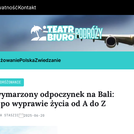
watność
Kontakt
óżowanie
Polska
Zwiedzanie
DRÓŻOWANIE
wymarzony odpoczynek na Bali:
po wyprawie życia od A do Z
NA STASZIC
2025-06-20