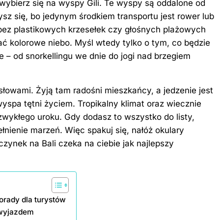
, wybierz się na wyspy Gili. Te wyspy są oddalone od
szysz się, bo jedynym środkiem transportu jest rower lub
 bez plastikowych krzesełek czy głośnych plażowych
ć kolorowe niebo. Myśl wtedy tylko o tym, co będzie
e – od snorkellingu we dnie do jogi nad brzegiem
 słowami. Żyją tam radośni mieszkańcy, a jedzenie jest
yspa tętni życiem. Tropikalny klimat oraz wiecznie
wykłego uroku. Gdy dodasz to wszystko do listy,
łnienie marzeń. Więc spakuj się, nałóż okulary
zynek na Bali czeka na ciebie jak najlepszy
rady dla turystów
d wyjazdem