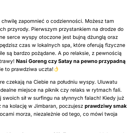
 na chwilę zapomnieć o codzienności. Możesz tam
ch przyrody. Pierwszym przystankiem na drodze do
lne serce wyspy otoczone jest bujną dżunglą oraz
dzisz czas w lokalnych spa, które oferują fizyczne
le są bardzo pożądane. A po relaksie, z pewnością
otrawy!
Nasi Goreng czy Satay na pewno przypadną
nie to prawdziwa uczta!
re czekają na Ciebie na południu wyspy. Uluwatu
alne miejsce na piknik czy relaks w rytmach fali.
j swoich sił w surfingu na słynnych falach! Kiedy już
 na kolację w Jimbaran, poczujesz
prawdziwy smak
ocami morza, niezależnie od tego, co mówi twoja