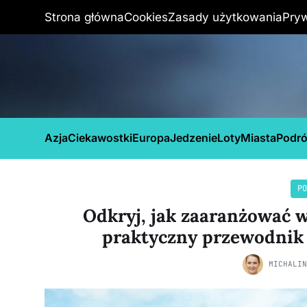
Strona główna
Cookies
Zasady użytkowania
Pry
Azja
Ciekawostki
Europa
Jedzenie
Loty
Miasta
Podr
PO
Odkryj, jak zaaranżować 
praktyczny przewodnik 
MICHALI