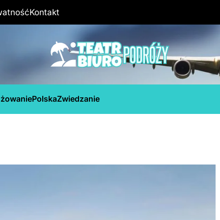
watność
Kontakt
óżowanie
Polska
Zwiedzanie