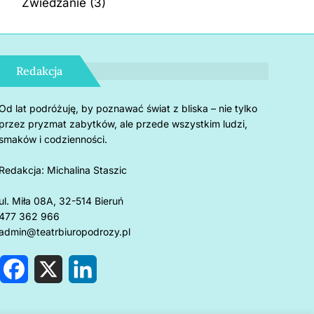
Zwiedzanie
(3)
Redakcja
Od lat podróżuję, by poznawać świat z bliska – nie tylko
przez pryzmat zabytków, ale przede wszystkim ludzi,
smaków i codzienności.
Redakcja:
Michalina Staszic
ul. Miła 08A, 32-514 Bieruń
477 362 966
admin@teatrbiuropodrozy.pl
F
X
L
a
i
c
n
e
k
rnholm: 5 powodów, by
Czemu u
b
e