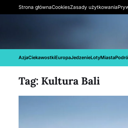
Strona główna
Cookies
Zasady użytkowania
Pry
Azja
Ciekawostki
Europa
Jedzenie
Loty
Miasta
Podr
Tag:
Kultura Bali