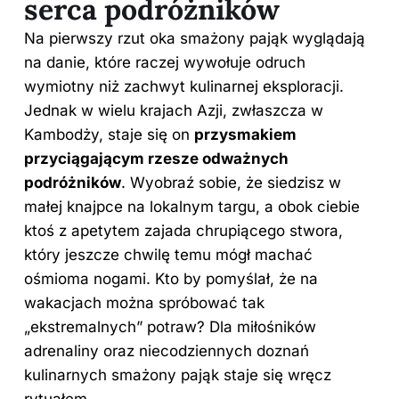
serca podróżników
Na pierwszy rzut oka smażony pająk wyglądają
na danie, które raczej wywołuje odruch
wymiotny niż zachwyt kulinarnej eksploracji.
Jednak w wielu krajach Azji, zwłaszcza w
Kambodży, staje się on
przysmakiem
przyciągającym rzesze odważnych
podróżników
. Wyobraź sobie, że siedzisz w
małej knajpce na lokalnym targu, a obok ciebie
ktoś z apetytem zajada chrupiącego stwora,
który jeszcze chwilę temu mógł machać
ośmioma nogami. Kto by pomyślał, że na
wakacjach można spróbować tak
„ekstremalnych” potraw? Dla miłośników
adrenaliny oraz niecodziennych doznań
kulinarnych smażony pająk staje się wręcz