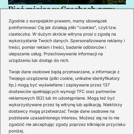
Pięć miejsc w Czechach przy
B
granicy, które cię oczarują
za
Zgodnie z europejskim prawem, mamy obowiązek
swoim urokiem
w
poinformować Cię jak działają pliki "cookies", czyli tzw.
ciasteczka. W dużym skrócie witryna prosi o zgodę na
wykorzystanie Twoich danych. Spersonalizowane reklamy i
Redakcja
treści, pomiar reklam i treści, badanie odbiorców i
ulepszanie usług. Przechowywanie informacji na
Od lat podróżuję, by poznawać świat z bliska – nie tylko
urządzeniu lub dostęp do nich.
przez pryzmat zabytków, ale przede wszystkim ludzi,
smaków i codzienności.
Twoje dane osobowe będą przetwarzane, a informacje z
Twojego urządzenia (pliki cookie, unikalne identyfikatory
Redakcja:
Michalina Staszic
itp.) mogą być wyświetlane i zapisywane przez 137
dostawców spełniających wymogi TFC oraz partnerów
ul. Miła 08A, 32-514 Bieruń
reklamowych (62) lub im udostępniane. Mogą też być
477 362 966
wykorzystywane przez tę witrynę lub aplikację. Niektórzy
admin@teatrbiuropodrozy.pl
dostawcy mogę przetwarzać Twoje dane osobowe na
podstawie uzasadnionego interesu. Możesz się na to nie
F
X
L
zgodzić nie akceptując zgody poprzez kliknięcie przycisku
a
i
poniżej.
c
n