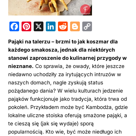
F
Pi
X
Li
R
Bl
C
a
nt
n
e
o
o
Pająki
na talerzu
– brzmi to jak koszmar dla
c
er
k
d
g
p
każdego smakosza, jednak dla niektórych
e
e
e
di
g
y
stanowi zaproszenie do kulinarnej przygody w
b
st
dI
t
er
Li
nieznane.
Co sprawia, że owady, które jeszcze
o
n
n
niedawno uchodziły za irytujących intruzów w
o
k
naszych domach, nagle zyskują status
pożądanego dania? W wielu kulturach jedzenie
k
pająków funkcjonuje jako tradycja, która trwa od
pokoleń. Przykładem może być Kambodża, gdzie
lokalne uliczne stoiska oferują smażone pająki, a
te cieszą się (jak się wydaje) sporą
popularnością. Kto wie, być może niedługo ich