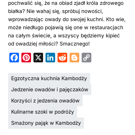
pochwalić się, że na obiad zjadł króla zdrowego
białka? Nie wahaj się, spróbuj nowości,
wprowadzając owady do swojej kuchni. Kto wie,
może niedługo pojawią się one w restauracjach
na całym świecie, a wszyscy będziemy kipieć
od owadziej miłości? Smacznego!
F
Pi
X
Li
R
Bl
C
a
nt
n
e
o
o
c
er
k
d
g
p
Egzotyczna kuchnia Kambodży
e
e
e
di
g
y
Jedzenie owadów i pajęczaków
b
st
dI
t
er
Li
Korzyści z jedzenia owadów
o
n
n
Kulinarne szoki w podróży
o
k
k
Smażony pająk w Kambodży