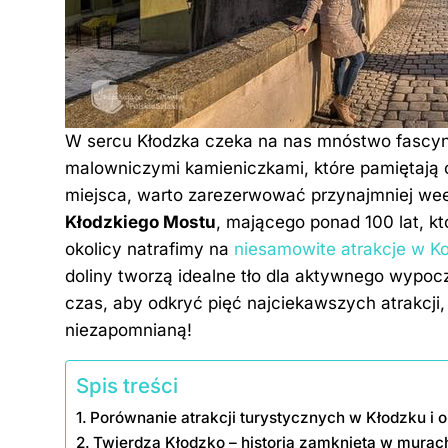
W sercu Kłodzka czeka na nas mnóstwo fascynu
malowniczymi kamieniczkami, które pamiętają 
miejsca, warto zarezerwować przynajmniej w
Kłodzkiego Mostu
, mającego ponad 100 lat, kt
okolicy natrafimy na
niesamowite atrakcje w Kot
doliny tworzą idealne tło dla aktywnego wypocz
czas, aby odkryć pięć najciekawszych atrakcji
niezapomnianą!
Spis treści
Porównanie atrakcji turystycznych w Kłodzku i 
Twierdza Kłodzko – historia zamknięta w murac