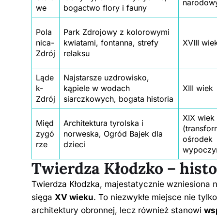
narodow
we
bogactwo flory i fauny
Pola
Park Zdrojowy z kolorowymi
nica-
kwiatami, fontanna, strefy
XVIII wie
Zdrój
relaksu
Ląde
Najstarsze uzdrowisko,
k-
kąpiele w wodach
XIII wiek
Zdrój
siarczkowych, bogata historia
XIX wiek
Międ
Architektura tyrolska i
(transfo
zygó
norweska,
Ogród Bajek
dla
ośrodek
rze
dzieci
wypoczy
Twierdza Kłodzko – hist
Twierdza Kłodzka, majestatycznie wzniesiona na
sięga
XV wieku
. To niezwykłe miejsce nie tyl
architektury obronnej, lecz również stanowi
wsp