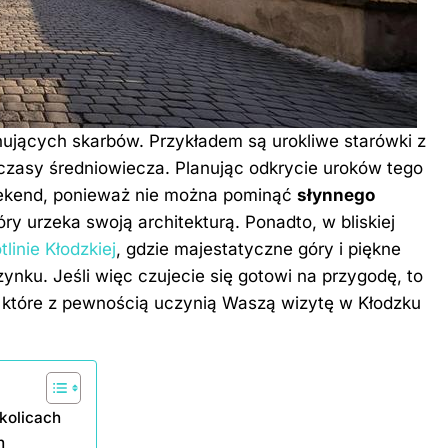
jących skarbów. Przykładem są urokliwe starówki z
czasy średniowiecza. Planując odkrycie uroków tego
eekend, ponieważ nie można pominąć
słynnego
óry urzeka swoją architekturą. Ponadto, w bliskiej
linie Kłodzkiej
, gdzie majestatyczne góry i piękne
ynku. Jeśli więc czujecie się gotowi na przygodę, to
, które z pewnością uczynią Waszą wizytę w Kłodzku
okolicach
h