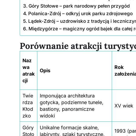
Góry Stołowe – park narodowy pełen przygód
Polanica-Zdrój – odkryj urok parku zdrojowego
Lądek-Zdrój – uzdrowisko z tradycją i lecznicz
Międzygórze – magiczny ogród bajek dla całej 
Porównanie atrakcji turysty
Naz
wa
Rok
Opis
atrak
założenia
cji
Twie
Imponująca architektura
rdza
gotycka, podziemne tunele,
XV wiek
Kłod
bastiony, panoramiczne
zko
widoki
Góry
Unikalne formacje skalne,
1993 (pa
Stoło
labirynty, szlaki turystyczne,