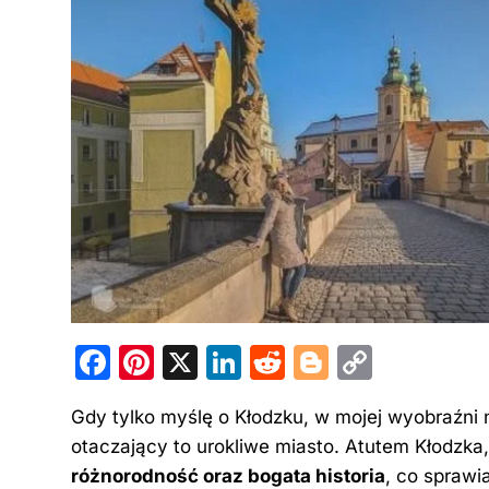
F
Pi
X
Li
R
Bl
C
a
nt
n
e
o
o
Gdy tylko myślę o Kłodzku, w mojej wyobraźni 
c
er
k
d
g
p
otaczający to urokliwe miasto. Atutem Kłodzk
e
e
e
di
g
y
różnorodność oraz bogata historia
, co sprawi