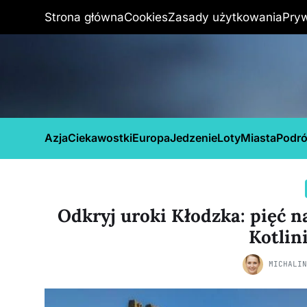
Strona główna
Cookies
Zasady użytkowania
Pry
Azja
Ciekawostki
Europa
Jedzenie
Loty
Miasta
Podr
Odkryj uroki Kłodzka: pięć n
Kotlin
MICHALI