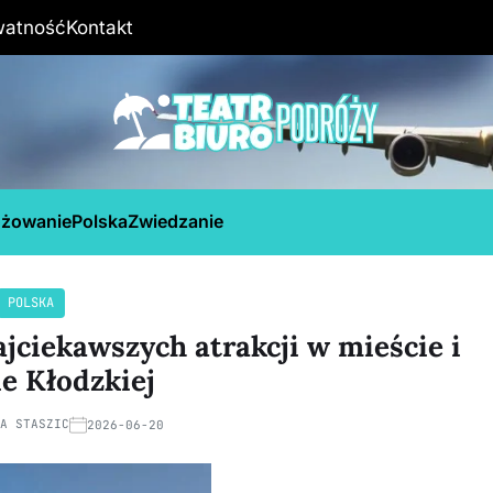
watność
Kontakt
óżowanie
Polska
Zwiedzanie
POLSKA
ajciekawszych atrakcji w mieście i
ie Kłodzkiej
NA STASZIC
2026-06-20