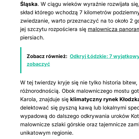
Śląska
. W ciągu wieków wyraźnie rozwijała się,
skład którego wchodzą 7 kilometrów podziemnyc
zwiedzanie, warto przeznaczyć na to około 2 go
jej szczytu rozpościera się
malownicza panorama
piersiach
.
Zobacz również:
Odkryj Łódzkie: 7 wyjątkowy
zobaczyć
W tej twierdzy kryje się nie tylko historia bitew
różnorodnością. Obok malowniczego mostu got
Karola, znajduje się
klimatyczny rynek Kłodzk
delektować się pyszną kawą lub lokalnymi spec
wypadową do dalszego odkrywania uroków Kotliny
malownicze szlaki górskie oraz tajemnicze za
unikatowym regionie.