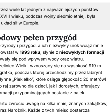
przez wiele lat jednym z najważniejszych punktów
 XVIII wieku, podczas wojny siedmioletniej, była
układ sił w Europie.
odowy pełen przygód
rzyrody i przygód, a ich niezwykły urok wciąż mnie
 powstał w
1993 roku
, słynie z
niezwykłych formacji
łtowały się pod wpływem wody oraz wiatru.
eliniec Wielki, wznoszący się na wysokość 919 m
ratka, podczas której przechodzimy przez labirynt
słynne „Piekiełko”, które osiąga głębokość 20 metrów!
 raj zarówno dla dzieci, jak i dorosłych, oferujący
ormacji przypominających postacie z bajek.
arto zwrócić uwagę na kilka mniej znanych zakątków,
raz Narożnik. Każde z tych miejsc dostarcza