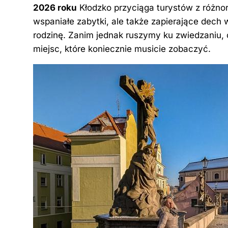
b
st
dI
t
er
Li
2026 roku
Kłodzko przyciąga turystów z różnor
o
n
n
wspaniałe zabytki, ale także zapierające dech w
o
k
rodzinę. Zanim jednak ruszymy ku zwiedzaniu
miejsc, które koniecznie musicie zobaczyć.
k