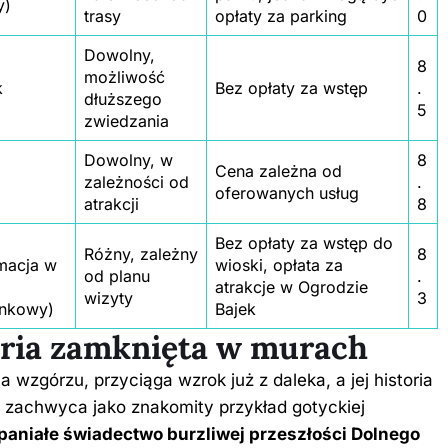
y)
trasy
opłaty za parking
0
Dowolny,
8
możliwość
k
Bez opłaty za wstęp
.
dłuższego
5
zwiedzania
Dowolny, w
8
Cena zależna od
zależności od
.
oferowanych usług
atrakcji
8
Bez opłaty za wstęp do
Różny, zależny
8
rmacja w
wioski, opłata za
od planu
.
atrakcje w Ogrodzie
wizyty
3
nkowy)
Bajek
oria zamknięta w murach
 wzgórzu, przyciąga wzrok już z daleka, a jej historia
ko zachwyca jako znakomity przykład gotyckiej
aniałe świadectwo burzliwej przeszłości Dolnego