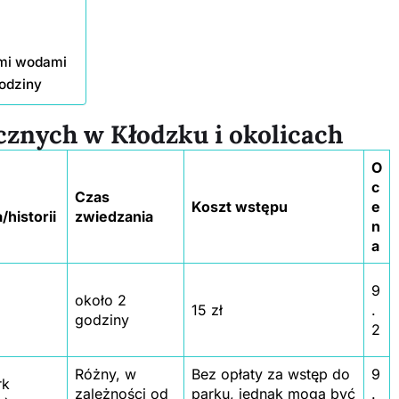
ymi wodami
rodziny
cznych w Kłodzku i okolicach
O
c
Czas
Koszt wstępu
e
/historii
zwiedzania
n
a
9
około 2
15 zł
.
godziny
2
Różny, w
Bez opłaty za wstęp do
9
rk
zależności od
parku, jednak mogą być
.