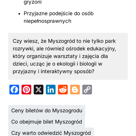
gryzoni
Przyjazne podejście do osób
niepełnosprawnych
Czy wiesz, że Myszogród to nie tylko park
rozrywki, ale również ośrodek edukacyjny,
który organizuje warsztaty i zajęcia dla
dzieci, ucząc je o ekologii i biologii w
przyjazny i interaktywny sposób?
F
Pi
X
Li
R
Bl
C
a
nt
n
e
o
o
c
er
k
d
g
p
Ceny biletów do Myszogrodu
e
e
e
di
g
y
Co obejmuje bilet Myszogród
b
st
dI
t
er
Li
Czy warto odwiedzić Myszogród