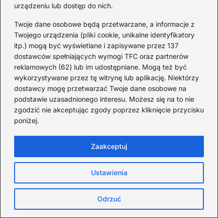
urządzeniu lub dostęp do nich.
2026-08-04
Twoje dane osobowe będą przetwarzane, a informacje z
Ile trwa lot do Albanii:
Twojego urządzenia (pliki cookie, unikalne identyfikatory
godziny przelotu z Polski do
itp.) mogą być wyświetlane i zapisywane przez 137
Tirany
dostawców spełniających wymogi TFC oraz partnerów
reklamowych (62) lub im udostępniane. Mogą też być
2026-08-03
wykorzystywane przez tę witrynę lub aplikację. Niektórzy
dostawcy mogę przetwarzać Twoje dane osobowe na
Ile godzin trwa lot z Polski
podstawie uzasadnionego interesu. Możesz się na to nie
do Jerozolimy: czas i lotniska
zgodzić nie akceptując zgody poprzez kliknięcie przycisku
2026-08-02
poniżej.
Czas lotu z Polski do Kenii:
najszybsze połączenia i ile
Zaakceptuj
trwa podróż
Ustawienia
2026-07-31
Lotniska Sri Lanki dostępne
Odrzuć
dla turystów — planujesz lot?