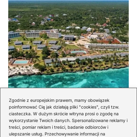
Zgodnie z europejskim prawem, mamy obowiązek
poinformować Cię jak działają pliki "cookies", czyli tzw.
ciasteczka. W dużym skrócie witryna prosi o zgodę na
Lot z Polski na Zanzibar: ile
wykorzystanie Twoich danych. Spersonalizowane reklamy i
treści, pomiar reklam i treści, badanie odbiorców i
trwa i jakie są przesiadki
ulepszanie usług. Przechowywanie informacji na