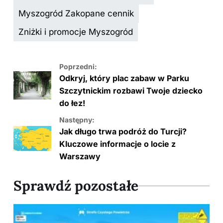
o
n
n
Myszogród Zakopane cennik
o
k
k
Zniżki i promocje Myszogród
Poprzedni:
Odkryj, który plac zabaw w Parku
Szczytnickim rozbawi Twoje dziecko
do łez!
Następny:
Jak długo trwa podróż do Turcji?
Kluczowe informacje o locie z
Warszawy
Sprawdź pozostałe