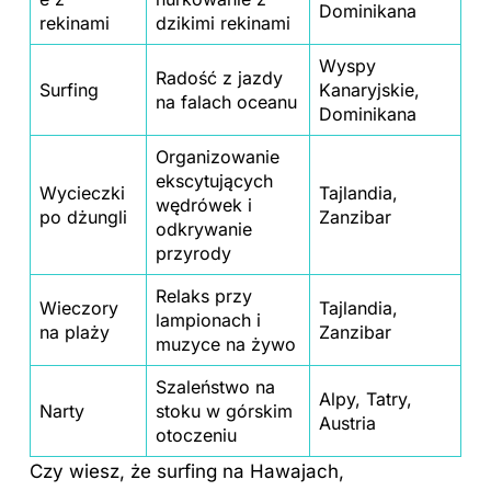
Dominikana
rekinami
dzikimi rekinami
Wyspy
Radość z jazdy
Surfing
Kanaryjskie,
na falach oceanu
Dominikana
Organizowanie
ekscytujących
Wycieczki
Tajlandia,
wędrówek i
po dżungli
Zanzibar
odkrywanie
przyrody
Relaks przy
Wieczory
Tajlandia,
lampionach i
na plaży
Zanzibar
muzyce na żywo
Szaleństwo na
Alpy, Tatry,
Narty
stoku w górskim
Austria
otoczeniu
Czy wiesz, że surfing na Hawajach,