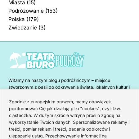
Miasta
(15)
Podróżowanie
(153)
Polska
(179)
Zwiedzanie
(3)
Witamy na naszym blogu podróżniczym – miejscu
stworzonym z pasji do odkrywania świata, lokalnych kultur i
niezwykłych historii. Znajdziesz tu inspirujące relacje z
podróży, praktyczne przewodniki, sprawdzone porady oraz
Zgodnie z europejskim prawem, mamy obowiązek
wskazówki, jak zaplanować wyjazd – zarówno ten bliski, jak
poinformować Cię jak działają pliki "cookies", czyli tzw.
i na drugi koniec globu. Podróżujemy z głową i sercem –
ciasteczka. W dużym skrócie witryna prosi o zgodę na
szukamy autentycznych doświadczeń, spotkań z ludźmi i
wykorzystanie Twoich danych. Spersonalizowane reklamy i
miejsc, które mają duszę. Blog powstał z myślą o tych,
treści, pomiar reklam i treści, badanie odbiorców i
którzy marzą o wyprawach, ale też o tych, którzy szukają
ulepszanie usług. Przechowywanie informacji na