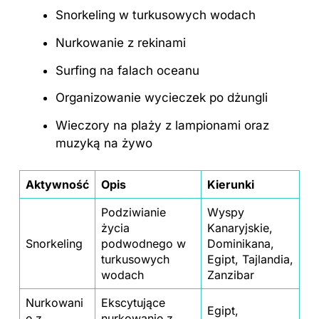
Snorkeling w turkusowych wodach
Nurkowanie z rekinami
Surfing na falach oceanu
Organizowanie wycieczek po dżungli
Wieczory na plaży z lampionami oraz
muzyką na żywo
Aktywność
Opis
Kierunki
Podziwianie
Wyspy
życia
Kanaryjskie,
Snorkeling
podwodnego w
Dominikana,
turkusowych
Egipt, Tajlandia,
wodach
Zanzibar
Nurkowani
Ekscytujące
Egipt,
e z
nurkowanie z