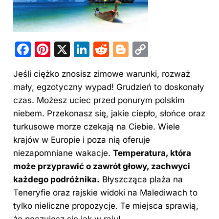
F
Pi
X
Li
R
Bl
C
a
nt
n
e
o
o
Jeśli ciężko znosisz zimowe warunki, rozważ
c
er
k
d
g
p
mały, egzotyczny wypad! Grudzień to doskonały
e
e
e
di
g
y
czas. Możesz uciec przed ponurym polskim
b
st
dI
t
er
Li
niebem. Przekonasz się, jakie ciepło, słońce oraz
o
n
n
turkusowe morze czekają na Ciebie. Wiele
o
k
krajów w Europie i poza nią oferuje
niezapomniane wakacje.
Temperatura, która
k
może przyprawić o zawrót głowy, zachwyci
każdego podróżnika.
Błyszcząca plaża na
Teneryfie oraz rajskie widoki na Malediwach to
tylko nieliczne propozycje. Te miejsca sprawią,
że poczujesz się jak w raju!