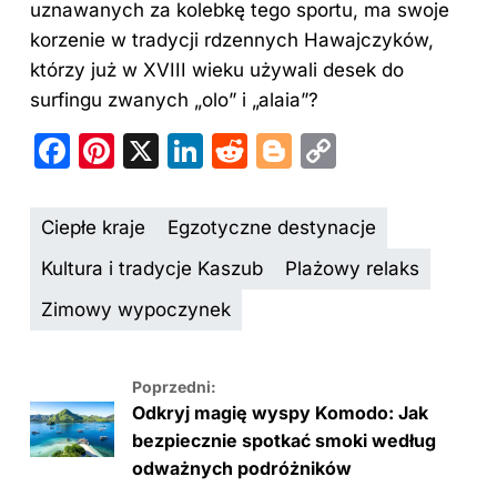
uznawanych za kolebkę tego sportu, ma swoje
korzenie w tradycji rdzennych Hawajczyków,
którzy już w XVIII wieku używali desek do
surfingu zwanych „olo” i „alaia”?
F
Pi
X
Li
R
Bl
C
a
nt
n
e
o
o
c
er
k
d
g
p
Ciepłe kraje
Egzotyczne destynacje
e
e
e
di
g
y
Kultura i tradycje Kaszub
Plażowy relaks
b
st
dI
t
er
Li
Zimowy wypoczynek
o
n
n
o
k
k
Poprzedni:
Odkryj magię wyspy Komodo: Jak
bezpiecznie spotkać smoki według
odważnych podróżników