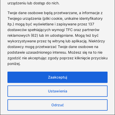
konkretów: co warto zobaczyć, gdzie zjeść, jak się
urządzeniu lub dostęp do nich.
przygotować i jak podróżować odpowiedzialnie.
Twoje dane osobowe będą przetwarzane, a informacje z
Europa
Twojego urządzenia (pliki cookie, unikalne identyfikatory
itp.) mogą być wyświetlane i zapisywane przez 137
dostawców spełniających wymogi TFC oraz partnerów
reklamowych (62) lub im udostępniane. Mogą też być
wykorzystywane przez tę witrynę lub aplikację. Niektórzy
dostawcy mogę przetwarzać Twoje dane osobowe na
podstawie uzasadnionego interesu. Możesz się na to nie
zgodzić nie akceptując zgody poprzez kliknięcie przycisku
poniżej.
Zaakceptuj
Ustawienia
Pięć miejsc w Czechach przy
B
Odrzuć
granicy, które cię oczarują
za