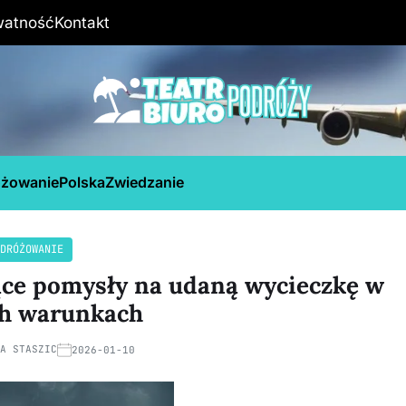
watność
Kontakt
óżowanie
Polska
Zwiedzanie
DRÓŻOWANIE
ące pomysły na udaną wycieczkę w
h warunkach
NA STASZIC
2026-01-10