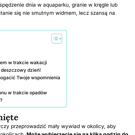
pędzenie dnia w aquaparku, granie w kręgle lub
stanie się nie smutnym widmem, lecz szansą na
em w trakcie wakacji
w deszczowy dzień!
bogacić Twoje wspomnienia
onu w trakcie opadów
ę?
nięte
czy przeprowadzić mały wywiad w okolicy, aby
 okolicach.
Może wybierzecie się na kilka godzin do