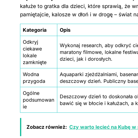
kałuże to gratka dla dzieci, które sprawią, że
pamiętajcie, kalosze w dłoń i w drogę – świat 
Kategoria
Opis
Odkryj
Wykonaj research, aby odkryć c
ciekawe
maratony filmowe, lokalne festi
lokale
dzieci, jak i dorosłych.
zamknięte
Wodna
Aquaparki zjeżdżalniami, basena
przygoda
deszczowy dzień. Publiczny base
Ogólne
Deszczowy dzień to doskonała o
podsumowan
bawić się w błocie i kałużach, a
ie
Zobacz również:
Czy warto lecieć na Kubę w 