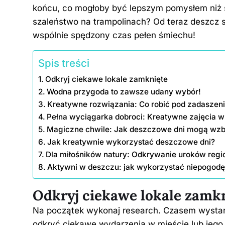
b
st
dI
t
er
Li
końcu, co mogłoby być lepszym pomysłem niż s
o
n
n
szaleństwo na trampolinach? Od teraz deszcz 
o
k
wspólnie spędzony czas pełen śmiechu!
k
Spis treści
Odkryj ciekawe lokale zamknięte
Wodna przygoda to zawsze udany wybór!
Kreatywne rozwiązania: Co robić pod zadaszeni
Pełna wyciągarka dobroci: Kreatywne zajęcia 
Magiczne chwile: Jak deszczowe dni mogą wz
Jak kreatywnie wykorzystać deszczowe dni?
Dla miłośników natury: Odkrywanie uroków regi
Aktywni w deszczu: jak wykorzystać niepogod
Odkryj ciekawe lokale zamk
Na początek wykonaj research. Czasem wystar
odkryć ciekawe wydarzenia w mieście lub jego