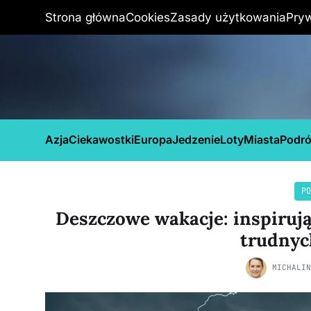
Strona główna
Cookies
Zasady użytkowania
Pry
Azja
Ciekawostki
Europa
Jedzenie
Loty
Miasta
Podr
PO
Deszczowe wakacje: inspiruj
trudnyc
MICHALI