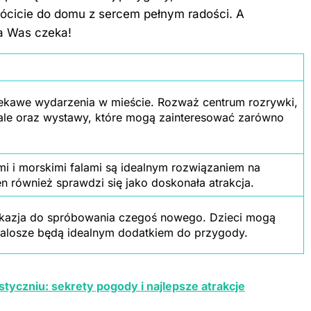
 wrócicie do domu z sercem pełnym radości. A
na Was czeka!
iekawe wydarzenia w mieście. Rozważ centrum rozrywki,
wale oraz wystawy, które mogą zainteresować zarówno
mi i morskimi falami są idealnym rozwiązaniem na
n również sprawdzi się jako doskonała atrakcja.
kazja do spróbowania czegoś nowego. Dzieci mogą
 kalosze będą idealnym dodatkiem do przygody.
styczniu: sekrety pogody i najlepsze atrakcje