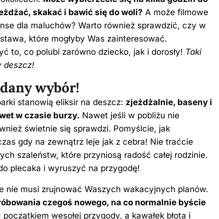
eżdżać, skakać i bawić się do woli?
A może filmowe
eanse dla maluchów? Warto również sprawdzić, czy w
 wystawa, które mogłyby Was zainteresować.
ć to, co polubi zarówno dziecko, jak i dorosły!
Taki
 deszcz!
dany wybór!
rki stanowią eliksir na deszcz:
zjeżdżalnie, baseny i
wet w czasie burzy.
Nawet jeśli w pobliżu nie
nież świetnie się sprawdzi. Pomyślcie, jak
as gdy na zewnątrz leje jak z cebra! Nie traćcie
ch szaleństw, które przyniosą radość całej rodzinie.
do plecaka i wyruszyć na przygodę!
e nie musi zrujnować Waszych wakacyjnych planów.
próbowania czegoś nowego, na co normalnie byście
oczątkiem wesołej przygody, a kawałek błota i