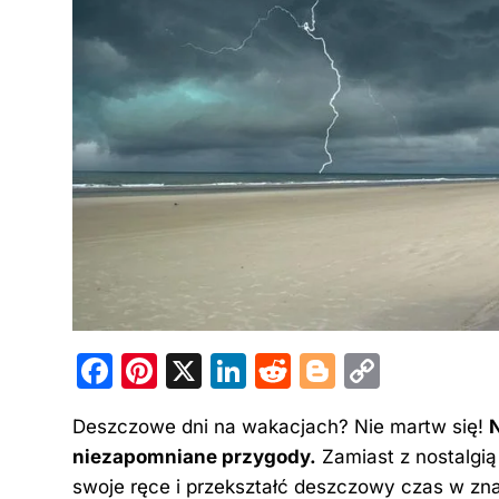
F
Pi
X
Li
R
Bl
C
a
nt
n
e
o
o
Deszczowe dni na wakacjach? Nie martw się!
c
er
k
d
g
p
niezapomniane przygody.
Zamiast z nostalgi
e
e
e
di
g
y
swoje ręce i przekształć deszczowy
czas w
zna