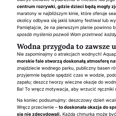
centrum rozrywki, gdzie dzieci będą mogły zj
maratony w najbliższym kinie, które oferuje s
okolicy odbywa się jakiś lokalny festiwal lub
Pamiętajcie, że na pierwszym planie powinno by
sposób myślenia pozwoli Wam przetrwać każdy
Wodna przygoda to zawsze u
Nie zapominajmy o atrakcjach wodnych! Aquapa
morskie fale stworzą doskonałą atmosferę na
znajdziecie wodnego parku, publiczny basen rów
przyjemnie będzie spędzić czas w wodzie, podcz
zapału; deszcz tworzy wieczne okazje do wodny
Ba! To wręcz motywacja, aby wrzucić ręczniki 
Na koniec podsumujmy: deszczowy dzień wcal
Wręcz przeciwnie –
to doskonała okazja do s
się nie zdecydowali.
Każda chmurka może być p