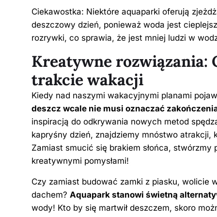
Ciekawostka: Niektóre aquaparki oferują zjeżdża
deszczowy dzień, ponieważ woda jest cieplejs
rozrywki, co sprawia, że jest mniej ludzi w wodz
Kreatywne rozwiązania: 
trakcie wakacji
Kiedy nad naszymi wakacyjnymi planami pojawi
deszcz wcale nie musi oznaczać zakończeni
inspiracją do odkrywania nowych metod spędza
kapryśny dzień, znajdziemy mnóstwo atrakcji, 
Zamiast smucić się brakiem słońca, stwórzmy p
kreatywnymi pomysłami!
Czy zamiast budować zamki z piasku, wolicie 
dachem?
Aquapark stanowi świetną alternat
wody! Kto by się martwił deszczem, skoro możn