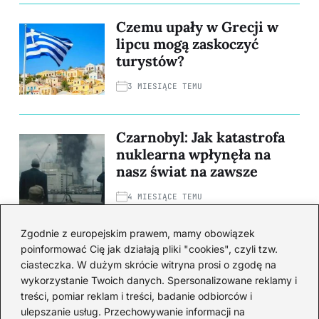
Czemu upały w Grecji w
lipcu mogą zaskoczyć
turystów?
3 MIESIĄCE TEMU
Czarnobyl: Jak katastrofa
nuklearna wpłynęła na
nasz świat na zawsze
4 MIESIĄCE TEMU
Zgodnie z europejskim prawem, mamy obowiązek
Wszystko, co musisz
poinformować Cię jak działają pliki "cookies", czyli tzw.
wiedzieć o wywożeniu
ciasteczka. W dużym skrócie witryna prosi o zgodę na
muszli z Hiszpanii: zasady
wykorzystanie Twoich danych. Spersonalizowane reklamy i
treści, pomiar reklam i treści, badanie odbiorców i
i ograniczenia
ulepszanie usług. Przechowywanie informacji na