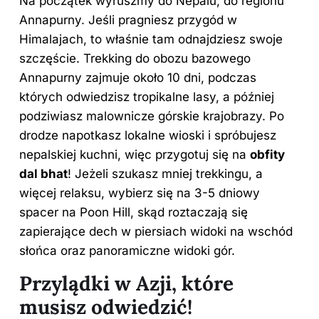
Na początek wyruszmy do Nepalu, do regionu
Annapurny. Jeśli pragniesz przygód w
Himalajach, to właśnie tam odnajdziesz swoje
szczęście. Trekking do obozu bazowego
Annapurny zajmuje około 10 dni, podczas
których odwiedzisz tropikalne lasy, a później
podziwiasz malownicze górskie krajobrazy. Po
drodze napotkasz lokalne wioski i spróbujesz
nepalskiej kuchni, więc przygotuj się na
obfity
dal bhat
! Jeżeli szukasz mniej trekkingu, a
więcej relaksu, wybierz się na 3-5 dniowy
spacer na Poon Hill, skąd roztaczają się
zapierające dech w piersiach widoki na wschód
słońca oraz panoramiczne widoki gór.
Przylądki w Azji, które
musisz odwiedzić!