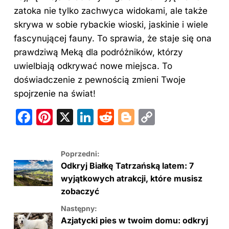
zatoka nie tylko zachwyca widokami, ale także
skrywa w sobie rybackie wioski, jaskinie i wiele
fascynującej fauny. To sprawia, że staje się ona
prawdziwą Meką dla podróżników, którzy
uwielbiają odkrywać nowe miejsca. To
doświadczenie z pewnością zmieni Twoje
spojrzenie na świat!
F
Pi
X
Li
R
Bl
C
a
nt
n
e
o
o
c
er
k
d
g
p
Poprzedni:
e
e
e
di
g
y
Odkryj Białkę Tatrzańską latem: 7
b
st
dI
t
er
Li
wyjątkowych atrakcji, które musisz
zobaczyć
o
n
n
Następny:
o
k
Azjatycki pies w twoim domu: odkryj