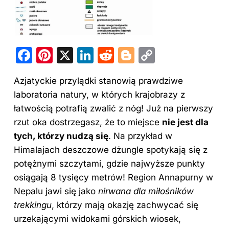
F
Pi
X
Li
R
Bl
C
a
nt
n
e
o
o
Azjatyckie przylądki stanowią prawdziwe
c
er
k
d
g
p
laboratoria natury, w których krajobrazy z
e
e
e
di
g
y
łatwością potrafią zwalić z nóg! Już na pierwszy
b
st
dI
t
er
Li
rzut oka dostrzegasz, że to miejsce
nie jest dla
o
n
n
tych, którzy nudzą się
. Na przykład w
o
k
Himalajach deszczowe dżungle spotykają się z
potężnymi szczytami, gdzie najwyższe punkty
k
osiągają 8 tysięcy metrów! Region Annapurny w
Nepalu jawi się jako
nirwana dla miłośników
trekkingu
, którzy mają okazję zachwycać się
urzekającymi widokami górskich wiosek,