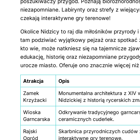
poszukiwaczy przygód. Poznają bioróżnorodnoś
niezapomniane. Labirynty oraz strefy z wiejącym
czekają interaktywne gry terenowe!
Okolice Nidzicy to raj dla miłośników przyrody 
tam podziwiać wyjątkowy pejzaż oraz spotkać ż
kto wie, może natkniesz się na tajemnicze zja
edukację, historię oraz niezapomniane przygody
urocze miasto. Oferuje ono znacznie więcej niż
Atrakcja
Opis
Zamek
Monumentalna architektura z XIV
Krzyżacki
Nidzickiej z historią rycerskich z
Wioska
Odkrywanie tradycyjnego garncars
Garncarska
ceramicznych cudeńek.
Rajski
Skarbnica przyrodniczych cudów 
Ogród
interaktywne gry terenowe.