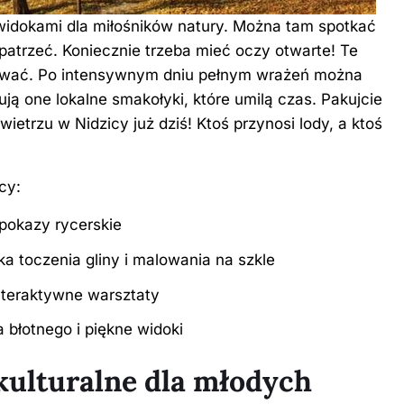
widokami dla miłośników natury. Można tam spotkać
patrzeć. Koniecznie trzeba mieć oczy otwarte! Te
krywać. Po intensywnym dniu pełnym wrażeń można
ą one lokalne smakołyki, które umilą czas. Pakujcie
ietrzu w Nidzicy już dziś! Ktoś przynosi lody, a ktoś
cy:
 pokazy rycerskie
 toczenia gliny i malowania na szkle
interaktywne warsztaty
 błotnego i piękne widoki
kulturalne dla młodych