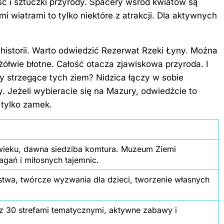
ć i sztuczki przyrody. Spacery wśród kwiatów są
i wiatrami to tylko niektóre z atrakcji. Dla aktywnych
i historii. Warto odwiedzić Rezerwat Rzeki Łyny. Można
ółwie błotne. Całość otacza zjawiskowa przyroda. I
wy strzegące tych ziem? Nidzica łączy w sobie
. Jeżeli wybieracie się na Mazury, odwiedźcie to
 tylko zamek.
 wieku, dawna siedziba komtura. Muzeum Ziemi
magań i miłosnych tajemnic.
twa, twórcze wyzwania dla dzieci, tworzenie własnych
z 30 strefami tematycznymi, aktywne zabawy i