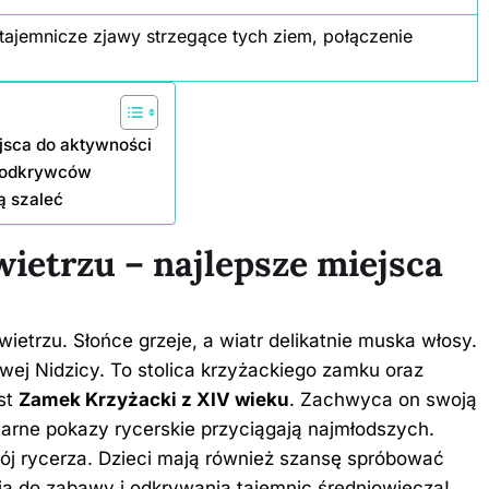
tajemnicze zjawy strzegące tych ziem, połączenie
jsca do aktywności
h odkrywców
ą szaleć
ietrzu – najlepsze miejsca
etrzu. Słońce grzeje, a wiatr delikatnie muska włosy.
wej Nidzicy. To stolica krzyżackiego zamku oraz
est
Zamek Krzyżacki z XIV wieku
. Zachwyca on swoją
ularne pokazy rycerskie przyciągają najmłodszych.
j rycerza. Dzieci mają również szansę spróbować
ją do zabawy i odkrywania tajemnic średniowiecza!