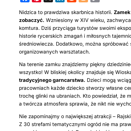
a
nt
n
e
o
o
Nidzica to prawdziwa skarbnica historii.
Zamek 
c
er
k
d
g
p
zobaczyć.
Wzniesiony w XIV wieku, zachwyca 
e
e
e
di
g
y
komtura. Dziś przyciąga turystów swoimi ekspo
b
st
dI
t
er
Li
historie rycerskich zmagań i miłosnych tajemni
o
n
n
średniowiecza. Dodatkowo, można spróbować str
o
k
organizowanych warsztatach.
k
Na terenie zamku znajdziemy piękny dziedziniec
wszystko! W bliskiej okolicy znajduje się Wio
tradycyjnego garncarstwa.
Dzieci mogą wcią
pracowniach każde dziecko stworzy własne ce
trochę glinki na ubraniach. Kto powiedział, że
a twórcza atmosfera sprawia, że nikt nie wych
Nie zapominajmy o największej atrakcji – Rajs
Z 30 strefami tematycznymi ogród nie ma prawa