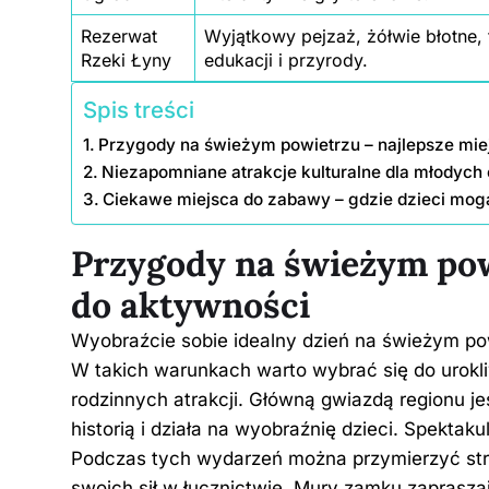
Rezerwat
Wyjątkowy pejzaż, żółwie błotne, 
Rzeki Łyny
edukacji i przyrody.
Spis treści
Przygody na świeżym powietrzu – najlepsze mie
Niezapomniane atrakcje kulturalne dla młodyc
Ciekawe miejsca do zabawy – gdzie dzieci mog
Przygody na świeżym pow
do aktywności
Wyobraźcie sobie idealny dzień na świeżym powi
W takich warunkach warto wybrać się do urokli
rodzinnych atrakcji. Główną gwiazdą regionu j
historią i działa na wyobraźnię dzieci. Spektak
Podczas tych wydarzeń można przymierzyć stró
swoich sił w łucznictwie. Mury zamku zaprasza