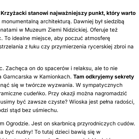
Krzyżacki stanowi najważniejszy punkt, który warto
monumentalną architekturą. Dawniej był siedzibą
natami w Muzeum Ziemi Nidzickiej. Oferuje też
c. To idealne miejsce, aby poczuć atmosferę
zelania z łuku czy przymierzenia rycerskiej zbroi na
. Zachęca on do spacerów i relaksu, ale to nie
ska Garncarska w Kamionkach.
Tam odkryjemy sekrety
gnąć się w twórcze wyzwania. W sympatycznych
ramiczne cudeńko. Przy okazji można nagromadzić
 musimy być zawsze czyste? Wioska jest pełna radości,
odzi stąd bez uśmiechu.
kim Ogrodzie. Jest on skarbnicą przyrodniczych cudów.
 być nudny! To tutaj dzieci bawią się w