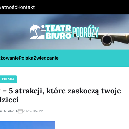
watność
Kontakt
óżowanie
Polska
Zwiedzanie
POLSKA
– 5 atrakcji, które zaskoczą twoje
dzieci
NA STASZIC
2025-06-22