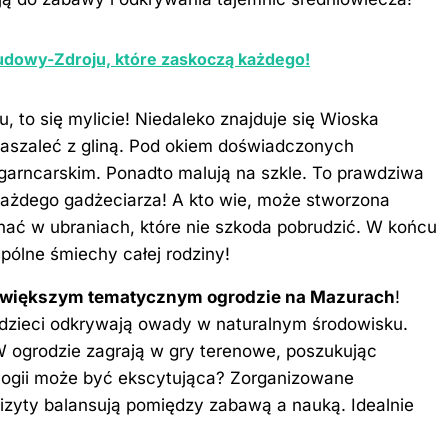
Kudowy-Zdroju, które zaskoczą każdego!
u, to się mylicie! Niedaleko znajduje się Wioska
aszaleć z gliną. Pod okiem doświadczonych
 garncarskim. Ponadto malują na szkle. To prawdziwa
ażdego gadżeciarza! A kto wie, może stworzona
hać w ubraniach, które nie szkoda pobrudzić. W końcu
wspólne śmiechy całej rodziny!
ajwiększym tematycznym ogrodzie na Mazurach
!
dzieci odkrywają owady w naturalnym środowisku.
 ogrodzie zagrają w gry terenowe, poszukując
ologii może być ekscytująca? Zorganizowane
wizyty balansują pomiędzy zabawą a nauką. Idealnie