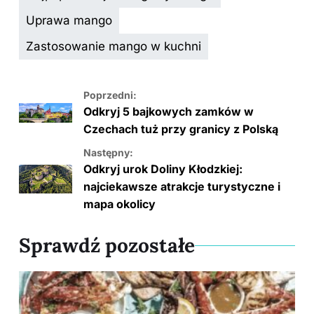
b
st
dI
t
er
Li
Uprawa mango
o
n
n
Zastosowanie mango w kuchni
o
k
k
Poprzedni:
Odkryj 5 bajkowych zamków w
Czechach tuż przy granicy z Polską
Następny:
Odkryj urok Doliny Kłodzkiej:
najciekawsze atrakcje turystyczne i
mapa okolicy
Sprawdź pozostałe