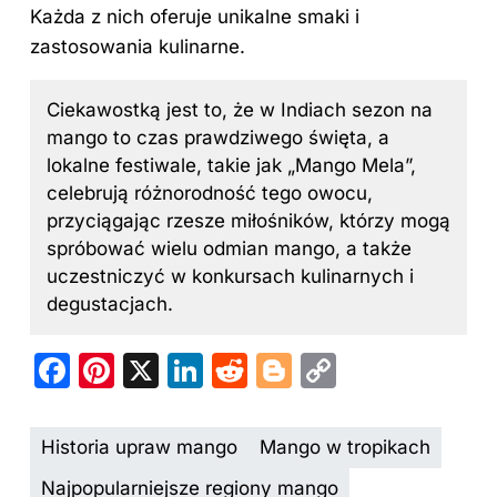
Każda z nich oferuje unikalne smaki i
zastosowania kulinarne.
Ciekawostką jest to, że w Indiach sezon na
mango to czas prawdziwego święta, a
lokalne festiwale, takie jak „Mango Mela”,
celebrują różnorodność tego owocu,
przyciągając rzesze miłośników, którzy mogą
spróbować wielu odmian mango, a także
uczestniczyć w konkursach kulinarnych i
degustacjach.
F
Pi
X
Li
R
Bl
C
a
nt
n
e
o
o
c
er
k
d
g
p
Historia upraw mango
Mango w tropikach
e
e
e
di
g
y
Najpopularniejsze regiony mango