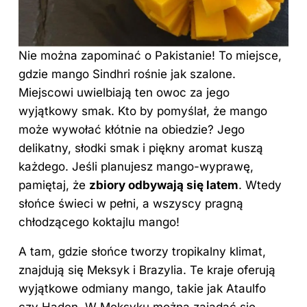
Nie można zapominać o Pakistanie! To miejsce,
gdzie mango Sindhri rośnie jak szalone.
Miejscowi uwielbiają ten owoc za jego
wyjątkowy
smak
. Kto by pomyślał, że mango
może wywołać kłótnie na obiedzie? Jego
delikatny, słodki smak i piękny aromat kuszą
każdego. Jeśli planujesz mango-wyprawę,
pamiętaj, że
zbiory odbywają się latem
. Wtedy
słońce świeci w pełni, a wszyscy pragną
chłodzącego koktajlu mango!
A tam, gdzie słońce tworzy tropikalny klimat,
znajdują się Meksyk i Brazylia. Te kraje oferują
wyjątkowe odmiany mango, takie jak Ataulfo
czy Haden. W Meksyku można zajadać się