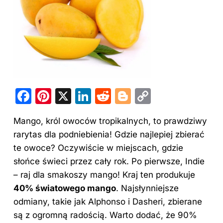
F
Pi
X
Li
R
Bl
C
a
nt
n
e
o
o
Mango, król owoców tropikalnych, to prawdziwy
c
er
k
d
g
p
rarytas dla podniebienia! Gdzie najlepiej zbierać
e
e
e
di
g
y
te owoce? Oczywiście w miejscach, gdzie
b
st
dI
t
er
Li
słońce świeci przez cały rok. Po pierwsze, Indie
o
n
n
– raj dla smakoszy mango! Kraj ten produkuje
o
k
40% światowego mango
. Najsłynniejsze
odmiany, takie jak Alphonso i Dasheri, zbierane
k
są z ogromną radością. Warto dodać, że 90%