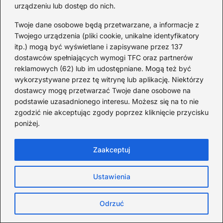
urządzeniu lub dostęp do nich.
Twoje dane osobowe będą przetwarzane, a informacje z
Twojego urządzenia (pliki cookie, unikalne identyfikatory
itp.) mogą być wyświetlane i zapisywane przez 137
dostawców spełniających wymogi TFC oraz partnerów
reklamowych (62) lub im udostępniane. Mogą też być
wykorzystywane przez tę witrynę lub aplikację. Niektórzy
dostawcy mogę przetwarzać Twoje dane osobowe na
podstawie uzasadnionego interesu. Możesz się na to nie
zgodzić nie akceptując zgody poprzez kliknięcie przycisku
poniżej.
Lot z Polski na Zanzibar: ile
trwa i jakie są przesiadki
Zaakceptuj
2026-08-04
Ustawienia
Ile trwa lot do Albanii:
Odrzuć
godziny przelotu z Polski do
Tirany