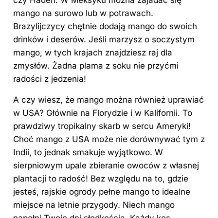
mango na surowo lub w potrawach.
Brazylijczycy chętnie dodają mango do swoich
drinków i deserów. Jeśli marzysz o soczystym
mango, w tych krajach znajdziesz raj dla
zmysłów. Żadna plama z soku nie przyćmi
radości z jedzenia!
A czy wiesz, że mango można również uprawiać
w USA? Głównie na Florydzie i w Kalifornii. To
prawdziwy tropikalny skarb w sercu Ameryki!
Choć mango z USA może nie dorównywać tym
z
Indii
, to jednak smakuje wyjątkowo. W
sierpniowym upale zbieranie owoców z własnej
plantacji to radość! Bez względu na to, gdzie
jesteś, rajskie ogrody pełne mango to idealne
miejsce na letnie przygody. Niech mango
napełni Twoje dni słodkością. Każdy kęs