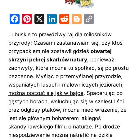
F
Pi
X
Li
R
Bl
C
a
nt
n
e
o
o
Lubuskie to prawdziwy
raj
dla miłośników
c
er
k
d
g
p
przyrody! Czasami zastanawiam się, czy ktoś
e
e
e
di
g
y
przypadkiem nie zostawił gdzieś
otwartej
b
st
dI
t
er
Li
skrzyni pełnej skarbów natury
, ponieważ
o
n
n
zachwyty, które można tu spotkać, są po prostu
o
k
bezcenne. Myśląc o przemyślanej przyrodzie,
wspaniałych lasach i malowniczych jeziorach,
k
można poczuć się jak w bajce
. Spacerując po
gęstych borach, wsłuchując się w szelest liści
oraz odgłosy ptaków, można mieć wrażenie, że
jest się głównym bohaterem jakiegoś
skandynawskiego filmu o naturze. Po drodze
niespodziewanie można natrafić na dzikie