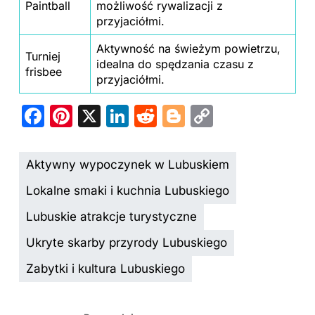
Paintball
możliwość rywalizacji z
przyjaciółmi.
Aktywność na świeżym powietrzu,
Turniej
idealna do spędzania czasu z
frisbee
przyjaciółmi.
F
Pi
X
Li
R
Bl
C
a
nt
n
e
o
o
c
er
k
d
g
p
Aktywny wypoczynek w Lubuskiem
e
e
e
di
g
y
Lokalne smaki i kuchnia Lubuskiego
b
st
dI
t
er
Li
Lubuskie atrakcje turystyczne
o
n
n
Ukryte skarby przyrody Lubuskiego
o
k
k
Zabytki i kultura Lubuskiego