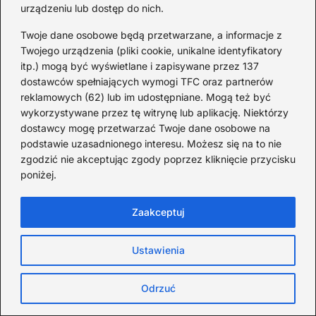
urządzeniu lub dostęp do nich.
Twoje dane osobowe będą przetwarzane, a informacje z
Twojego urządzenia (pliki cookie, unikalne identyfikatory
itp.) mogą być wyświetlane i zapisywane przez 137
dostawców spełniających wymogi TFC oraz partnerów
reklamowych (62) lub im udostępniane. Mogą też być
wykorzystywane przez tę witrynę lub aplikację. Niektórzy
dostawcy mogę przetwarzać Twoje dane osobowe na
podstawie uzasadnionego interesu. Możesz się na to nie
zgodzić nie akceptując zgody poprzez kliknięcie przycisku
poniżej.
Zaakceptuj
Ile kosztuje lot pierwszą
klasą? ceny i porównanie z
Ustawienia
klasą ekonomiczną
Odrzuć
2026-08-08