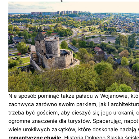
Nie sposób pominąć także pałacu w Wojanowie, któ
zachwyca zarówno swoim parkiem, jak i architektur
trzeba być gościem, aby cieszyć się jego urokami, 
ogromne znaczenie dla turystów. Spacerując, napo
wiele urokliwych zakątków, które doskonale nadają 
romantyczne chwile
. Historia Dolnego Śląska ściśl