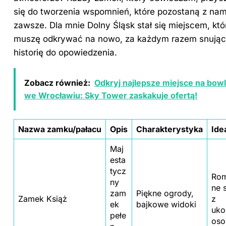
się do tworzenia wspomnień, które pozostaną z nam
zawsze. Dla mnie Dolny Śląsk stał się miejscem, któ
muszę odkrywać na nowo, za każdym razem snując
historię do opowiedzenia.
Zobacz również:
Odkryj najlepsze miejsce na bowl
we Wrocławiu: Sky Tower zaskakuje ofertą!
Nazwa zamku/pałacu
Opis
Charakterystyka
Ide
Maj
esta
tycz
Rom
ny
ne 
zam
Piękne ogrody,
Zamek Książ
z
ek
bajkowe widoki
uko
pełe
oso