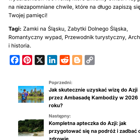
na niezapomniane chwile, które na długo zapiszą si
Twojej pamięci!
Tagi:
Zamki na Śląsku, Zabytki Dolnego Śląska,
Romantyczny wypad, Przewodnik turystyczny, Archi
i historia.
F
Pi
X
Li
R
Bl
C
a
nt
n
e
o
o
c
er
k
d
g
p
Poprzedni:
e
e
e
di
g
y
Jak skutecznie uzyskać wizę do Azji
b
st
dI
t
er
Li
przez Ambasadę Kambodży w 2026
roku?
o
n
n
Następny:
o
k
Kompletna apteczka do Azji: jak
k
przygotować się na podróż i zadbać 
zdrowie