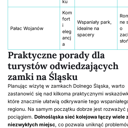
ku
Kom
Rom
fort
Wspaniały park,
ne 
i
Pałac Wojanów
idealne na
o
eleg
spacery
zac
ancj
sło
a
Praktyczne porady dla
turystów odwiedzających
zamki na Śląsku
Planując wizytę w zamkach Dolnego Śląska, warto
zastanowić się nad kilkoma praktycznymi wskazów
które znacznie ułatwią odkrywanie tego wspaniałeg
regionu. Na samym początku dobrze jest rozważyć 
pociągiem.
Dolnośląska sieć kolejowa łączy wiele 
niezwykłych miejsc
, co pozwala uniknąć problem