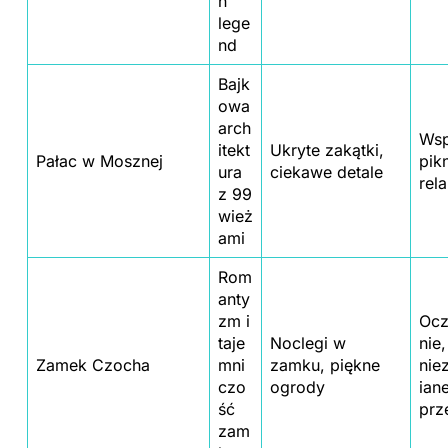
n
lege
nd
Bajk
owa
arch
Wsp
itekt
Ukryte zakątki,
Pałac w Mosznej
pikn
ura
ciekawe detale
rel
z 99
wież
ami
Rom
anty
zm i
Ocz
taje
Noclegi w
nie,
Zamek Czocha
mni
zamku, piękne
nie
czo
ogrody
ian
ść
prz
zam