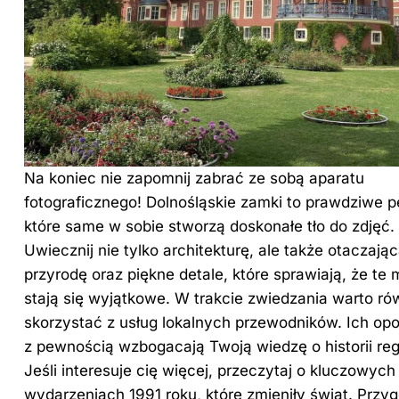
Na koniec nie zapomnij zabrać ze sobą aparatu
fotograficznego! Dolnośląskie zamki to prawdziwe pe
które same w sobie stworzą doskonałe tło do zdjęć.
Uwiecznij nie tylko architekturę, ale także otaczają
przyrodę oraz piękne detale, które sprawiają, że te 
stają się wyjątkowe. W trakcie zwiedzania warto ró
skorzystać z usług lokalnych przewodników. Ich op
z pewnością wzbogacają Twoją wiedzę o historii reg
Jeśli interesuje cię więcej, przeczytaj
o kluczowych
wydarzeniach 1991 roku, które zmieniły świat
. Przyg