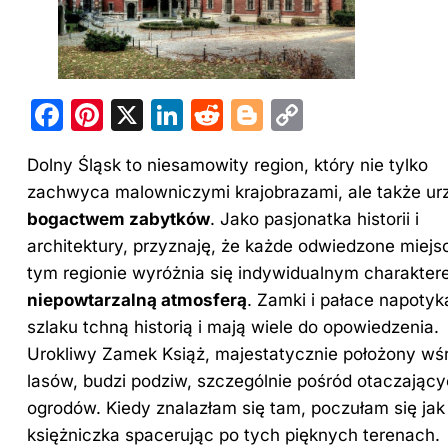
F
Pi
X
Li
R
Bl
C
a
nt
n
e
o
o
Dolny Śląsk to
niesamowity region, który nie tylko
c
er
k
d
g
p
zachwyca malowniczymi krajobrazami, ale także ur
e
e
e
di
g
y
bogactwem zabytków
. Jako pasjonatka historii i
b
st
dI
t
er
Li
architektury, przyznaję, że każde odwiedzone miejs
o
n
n
tym regionie wyróżnia się indywidualnym charakter
o
k
niepowtarzalną atmosferą
. Zamki i pałace napoty
szlaku tchną historią i mają wiele do opowiedzenia.
k
Urokliwy Zamek Książ, majestatycznie położony wś
lasów, budzi podziw, szczególnie pośród otaczając
ogrodów. Kiedy znalazłam się tam, poczułam się jak
księżniczka spacerując po tych pięknych terenach.