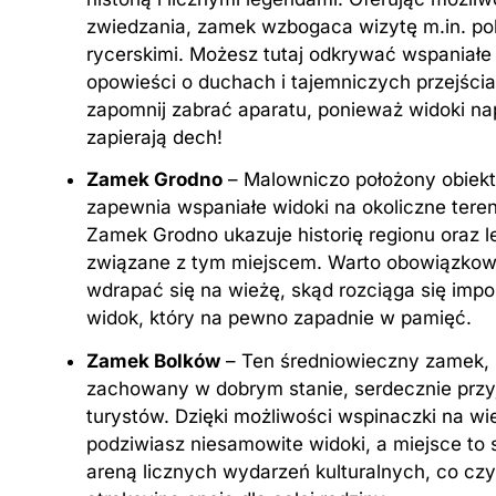
zwiedzania, zamek wzbogaca wizytę m.in. p
rycerskimi. Możesz tutaj odkrywać wspaniałe
opowieści o duchach i tajemniczych przejścia
zapomnij zabrać aparatu, ponieważ widoki n
zapierają dech!
Zamek Grodno
– Malowniczo położony obiekt,
zapewnia wspaniałe widoki na okoliczne teren
Zamek Grodno ukazuje historię regionu oraz 
związane z tym miejscem. Warto obowiązko
wdrapać się na wieżę, skąd rozciąga się imp
widok, który na pewno zapadnie w pamięć.
Zamek Bolków
– Ten średniowieczny zamek,
zachowany w dobrym stanie, serdecznie przy
turystów. Dzięki możliwości wspinaczki na wi
podziwiasz niesamowite widoki, a miejsce to s
areną licznych wydarzeń kulturalnych, co czy