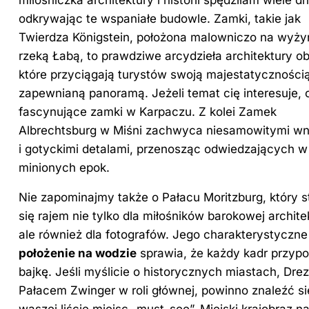
miłośniczka architektury i historii spędziłam wiele dn
odkrywając te wspaniałe budowle. Zamki, takie jak
Twierdza Königstein, położona malowniczo na wyży
rzeką Łabą, to prawdziwe arcydzieła architektury ob
które przyciągają turystów swoją majestatyczności
zapewnianą panoramą. Jeżeli temat cię interesuje, 
fascynujące zamki w Karpaczu
. Z kolei Zamek
Albrechtsburg w Miśni zachwyca niesamowitymi wn
i gotyckimi detalami, przenosząc odwiedzających w
minionych epok.
Nie zapominajmy także o Pałacu Moritzburg, który s
się rajem nie tylko dla miłośników barokowej archite
ale również dla fotografów. Jego charakterystyczne
położenie na wodzie
sprawia, że każdy kadr przyp
bajkę. Jeśli myślicie o historycznych miastach, Drez
Pałacem Zwinger w roli głównej, powinno znaleźć si