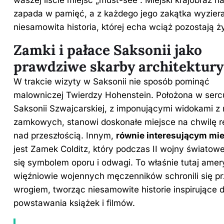
waszej liście miejsc „must-see”. Miejski krajobraz n
zapada w pamięć, a z każdego jego zakątka wyzier
niesamowita historia, której echa wciąż pozostają ż
Zamki i pałace Saksonii jako
prawdziwe skarby architektury
W trakcie wizyty w Saksonii nie sposób pominąć
malowniczej Twierdzy Hohenstein. Położona w serc
Saksonii Szwajcarskiej, z imponującymi widokami 
zamkowych, stanowi doskonałe miejsce na chwilę re
nad przeszłością. Innym,
równie interesującym mi
jest Zamek Colditz, który podczas II wojny światowej
się symbolem oporu i odwagi. To właśnie tutaj ame
więźniowie wojennych męczenników schronili się p
wrogiem, tworząc niesamowite historie inspirujące 
powstawania książek i filmów.