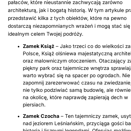
pałaców, które nieustannie zachwycają zarówno
architekturą, jak i bogatą historią. W tym artykule p
przedstawić kilka z tych obiektów, które na pewno
dostarczą niezapomnianych wrażeń i mogą stać się
idealnym celem Twojej podróży.
Zamek Książ
– Jako trzeci co do wielkości 
Polsce, Książ olśniewa majestatyczną archite
oraz malowniczym otoczeniem. Otaczający 
piękny park oraz tajemnicze wnętrza sprawiaj
warto wybrać się na spacer po ogrodach. Nie
zapomnij zarezerwować czasu na zwiedzanie
nie tylko podziwiać samą budowlę, ale równie
na okolicę, które naprawdę zapierają dech w
piersiach.
Zamek Czocha
– Ten tajemniczy zamek, us
nad jeziorem Leśniańskim, przyciąga gości b
historią i licznymi legendami. Oferując możli