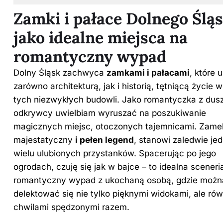
Zamki i pałace Dolnego Ślą
jako idealne miejsca na
romantyczny wypad
Dolny Śląsk zachwyca
zamkami i pałacami
, które 
zarówno architekturą, jak i historią, tętniącą życie
tych niezwykłych budowli. Jako romantyczka z dus
odkrywcy uwielbiam wyruszać na poszukiwanie
magicznych miejsc, otoczonych tajemnicami. Zamek
majestatyczny
i pełen legend
, stanowi zaledwie je
wielu ulubionych przystanków. Spacerując po jego
ogrodach, czuję się jak w bajce – to idealna sceneri
romantyczny wypad z ukochaną osobą, gdzie możn
delektować się nie tylko pięknymi widokami, ale rów
chwilami spędzonymi razem.