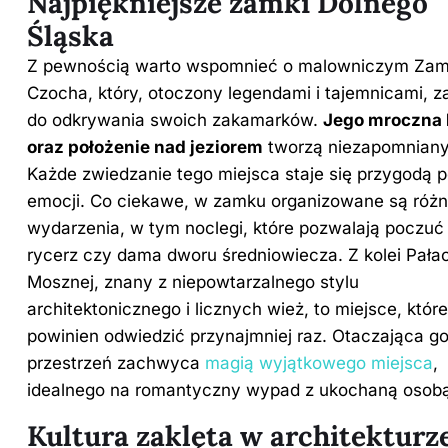
Najpiękniejsze zamki Dolnego
Śląska
Z pewnością warto wspomnieć o malowniczym Za
Czocha, który, otoczony legendami i tajemnicami, 
do odkrywania swoich zakamarków.
Jego mroczna h
oraz położenie nad jeziorem
tworzą niezapomniany 
Każde zwiedzanie tego miejsca staje się przygodą p
emocji. Co ciekawe, w zamku organizowane są róż
wydarzenia, w tym noclegi, które pozwalają poczuć 
rycerz czy dama dworu średniowiecza. Z kolei Pała
Mosznej, znany z niepowtarzalnego stylu
architektonicznego i licznych wież, to miejsce, któr
powinien odwiedzić przynajmniej raz. Otaczająca g
przestrzeń zachwyca
magią wyjątkowego miejsca
,
idealnego na romantyczny wypad z ukochaną osob
Kultura zaklęta w architekturz