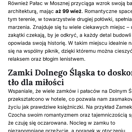
Również Pałac w Mosznej przyciąga wzrok swoją b
architekturą, mając
aż 99 wież
. Romantyczne space
tym terenie, w towarzystwie drugiej połówki, spełnia
marzenia. Znajduje się tu wiele ciekawych miejsc – 
zakątki czekają, by je odkryć, a każdy detal budowli
opowiada swoją historię. W takim miejscu idealnie 
się na wspólny piknik, dzięki któremu można cieszyć
relaksem oraz błogim lenistwem.
Zamki Dolnego Śląska to dosko
tło dla miłości
Wspaniale, że wiele zamków i pałaców na Dolnym Ś
przekształcono w hotele, co pozwala nam zasmak
życiu jak prawdziwe księżniczki. Na przykład Zamek
Czocha swoim romantyzmem oraz tajemniczością s
że czuję się oczarowana. Nocleg w zamku to
niezapomniane przeżycie, a poranek w otoczeniu