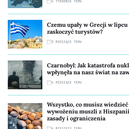
4 TYGODNIE TEMU
Czemu upały w Grecji w lipcu
zaskoczyć turystów?
3 MIESIĄCE TEMU
Czarnobyl: Jak katastrofa nuk
wpłynęła na nasz świat na za
4 MIESIĄCE TEMU
Wszystko, co musisz wiedzieć
wywożeniu muszli z Hiszpanii
zasady i ograniczenia
6 MIESIĘCY TEMU