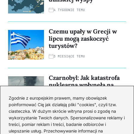
4 TYGODNIE TEMU
Czemu upały w Grecji w
lipcu mogą zaskoczyć
turystów?
3 MIESIĄCE TEMU
Czarnobyl: Jak katastrofa
nuklearna wpłynęła na
nasz świat na zawsze
Zgodnie z europejskim prawem, mamy obowiązek
4 MIESIĄCE TEMU
poinformować Cię jak działają pliki "cookies", czyli tzw.
ciasteczka. W dużym skrócie witryna prosi o zgodę na
wykorzystanie Twoich danych. Spersonalizowane reklamy i
Wszystko, co musisz
treści, pomiar reklam i treści, badanie odbiorców i
wiedzieć o wywożeniu
ulepszanie usług. Przechowywanie informacji na