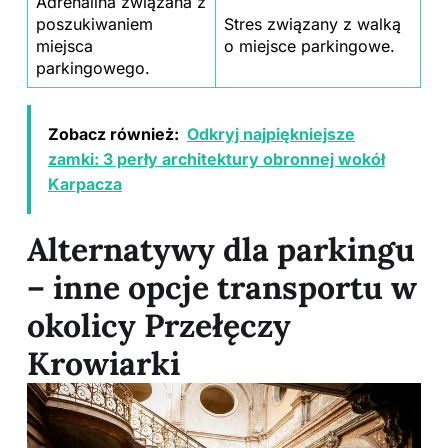
Adrenalina związana z
poszukiwaniem
Stres związany z walką
miejsca
o miejsce parkingowe.
parkingowego.
Zobacz również:
Odkryj najpiękniejsze
zamki: 3 perły architektury obronnej wokół
Karpacza
Alternatywy dla parkingu
– inne opcje transportu w
okolicy Przełęczy
Krowiarki