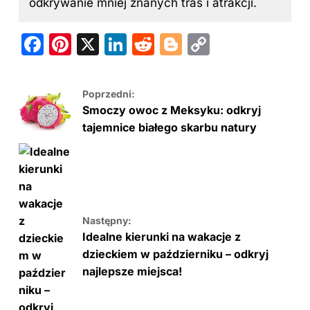
odkrywanie mniej znanych tras i atrakcji.
F
Pi
X
Li
R
Bl
C
a
nt
n
e
o
o
c
er
k
d
g
p
Poprzedni:
e
e
e
di
g
y
Smoczy owoc z Meksyku: odkryj
b
st
dI
t
er
Li
tajemnice białego skarbu natury
o
n
n
o
k
k
Następny:
Idealne kierunki na wakacje z
dzieckiem w październiku – odkryj
najlepsze miejsca!