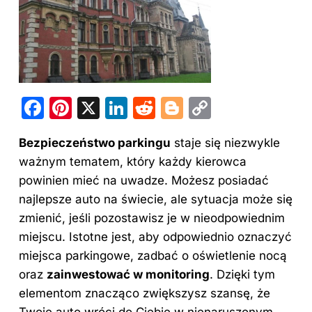
F
Pi
X
Li
R
Bl
C
a
nt
n
e
o
o
Bezpieczeństwo parkingu
staje się niezwykle
c
er
k
d
g
p
ważnym tematem, który każdy kierowca
e
e
e
di
g
y
powinien mieć na uwadze. Możesz posiadać
b
st
dI
t
er
Li
najlepsze auto na świecie, ale sytuacja może się
o
n
n
zmienić, jeśli pozostawisz je w nieodpowiednim
o
k
miejscu. Istotne jest, aby odpowiednio oznaczyć
miejsca parkingowe, zadbać o oświetlenie nocą
k
oraz
zainwestować w monitoring
. Dzięki tym
elementom znacząco zwiększysz szansę, że
Twoje auto wróci do Ciebie w nienaruszonym