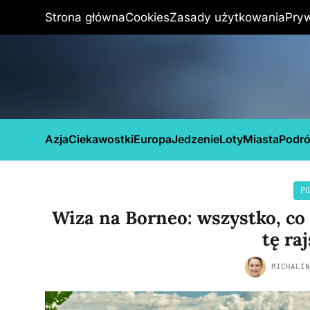
Strona główna
Cookies
Zasady użytkowania
Pry
Azja
Ciekawostki
Europa
Jedzenie
Loty
Miasta
Podr
PO
Wiza na Borneo: wszystko, co
tę ra
MICHALI