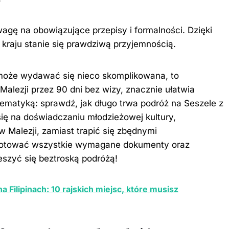
wagę na obowiązujące przepisy i formalności. Dzięki
raju stanie się prawdziwą przyjemnością.
 może wydawać się nieco skomplikowana, to
alezji przez 90 dni bez wizy, znacznie ułatwia
 tematyką: sprawdź,
jak długo trwa podróż na Seszele z
ę na doświadczaniu młodzieżowej kultury,
Malezji, zamiast trapić się zbędnymi
zygotować wszystkie wymagane dokumenty oraz
szyć się beztroską podróżą!
a Filipinach: 10 rajskich miejsc, które musisz