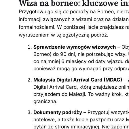
Wiza na borneo: kluczowe i
Przygotowując się do podróży na Borneo, nier
informacji związanych z wizami oraz na działani
formalnościami. W poniższej liście znajdziesz 
wyruszeniem w tę egzotyczną podróż.
Sprawdzenie wymogów wizowych
– Oby
Borneo) do 90 dni, nie potrzebując wizy.
co najmniej 6 miesięcy od daty wjazdu do
ponieważ mogą go wymagać przy odpra
Malaysia Digital Arrival Card (MDAC)
– 
Digital Arrival Card, którą znajdziesz onli
przyjazdem do Malezji. To ważny krok, kt
graniczną.
Dokumenty podróży
– Przygotuj wszystk
hotelowe, a także kopie paszportu ora
pytań ze strony imigracyjnej. Nie zapom