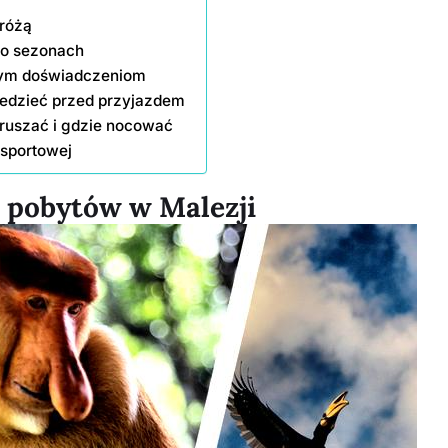
dróżą
po sezonach
wym doświadczeniom
iedzieć przed przyjazdem
poruszać i gdzie nocować
nsportowej
h pobytów w Malezji