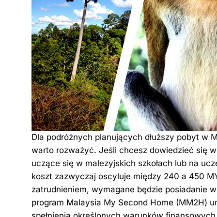
Dla podróżnych planujących dłuższy pobyt w Mal
warto rozważyć. Jeśli chcesz dowiedzieć się wi
uczące się w malezyjskich szkołach lub na ucz
koszt zazwyczaj oscyluje między 240 a 450 MY
zatrudnieniem, wymagane będzie posiadanie wiz
program Malaysia My Second Home (MM2H) um
spełnienia określonych warunków finansowych