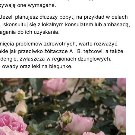
 bywają one wymagane.
Jeżeli planujesz dłuższy pobyt, na przykład w celach
skonsultuj się z lokalnym konsulatem lub ambasadą,
gania do ich uzyskania.
knięcia problemów zdrowotnych, warto rozważyć
ie jak przeciwko żółtaczce A i B, tężcowi, a także
 i dengie, zwłaszcza w regionach dżunglowych.
a owady oraz leki na biegunkę.