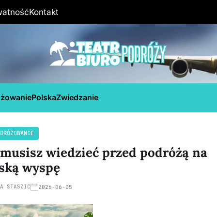
watność
Kontakt
óżowanie
Polska
Zwiedzanie
DRÓŻOWANIE
 musisz wiedzieć przed podróżą na
jską wyspę
NA STASZIC
2026-06-05