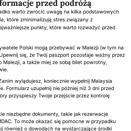
nformacje przed podróżą
zadko warto zwrócić uwagę na kilka podstawowych
a, które zminimalizują stres związany z
najważniejsze punkty, które warto rozważyć przed
watele Polski mogą przebywać w Malezji (w tym na
 Upewnij się, że Twój paszport pozostaje ważny przez
 Malezji, a także miej ze sobą bilet powrotny,
wie.
Zanim wylądujesz, koniecznie wypełnij Malaysia
ne. Formularz uzupełnij nie później niż 3 dni przed
óry przyspieszy Twoje przejście przez kontrolę
ie niezbędne dokumenty, takie jak rezerwacje
z MDAC. To może okazać się pomocne w przypadku
nij również o dowodach na wystarczające środki