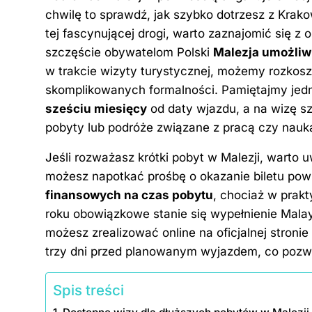
c
er
k
d
g
p
chwilę to sprawdź,
jak szybko dotrzesz z Krak
e
e
e
di
g
y
tej fascynującej drogi, warto zaznajomić się 
b
st
dI
t
er
Li
szczęście obywatelom Polski
Malezja umożliwi
o
n
n
w trakcie wizyty turystycznej, możemy rozkosz
o
k
skomplikowanych formalności. Pamiętajmy jed
sześciu miesięcy
od daty wjazdu, a na wizę s
k
pobyty lub podróże związane z pracą czy nauk
Jeśli rozważasz krótki pobyt w Malezji, warto u
możesz napotkać prośbę o okazanie biletu po
finansowych na czas pobytu
, chociaż w prakt
roku obowiązkowe stanie się wypełnienie Malays
możesz zrealizować online na oficjalnej stroni
trzy dni przed planowanym wyjazdem, co pozwo
Spis treści