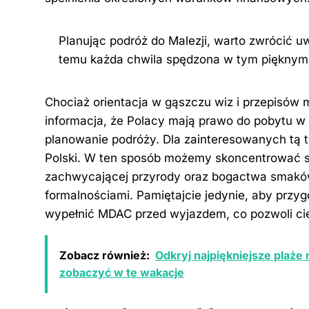
Planując podróż do Malezji, warto zwrócić u
temu każda chwila spędzona w tym pięknym k
Chociaż orientacja w gąszczu wiz i przepisów
informacja, że Polacy mają prawo do pobytu w M
planowanie podróży. Dla zainteresowanych tą
Polski
. W ten sposób możemy skoncentrować si
zachwycającej przyrody oraz bogactwa smaków 
formalnościami. Pamiętajcie jedynie, aby pr
wypełnić MDAC przed wyjazdem, co pozwoli cie
Zobacz również:
Odkryj najpiękniejsze plaże n
zobaczyć w te wakacje