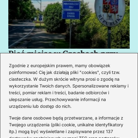
Pięć miejsc w Czechach przy
B
granicy, które cię oczarują
za
Zgodnie z europejskim prawem, mamy obowiązek
swoim urokiem
w
poinformować Cię jak działają pliki "cookies", czyli tzw.
ciasteczka. W dużym skrócie witryna prosi o zgodę na
wykorzystanie Twoich danych. Spersonalizowane reklamy i
Redakcja
treści, pomiar reklam i treści, badanie odbiorców i
ulepszanie usług. Przechowywanie informacji na
Od lat podróżuję, by poznawać świat z bliska – nie tylko
urządzeniu lub dostęp do nich.
przez pryzmat zabytków, ale przede wszystkim ludzi,
smaków i codzienności.
Twoje dane osobowe będą przetwarzane, a informacje z
Twojego urządzenia (pliki cookie, unikalne identyfikatory
Redakcja:
Michalina Staszic
itp.) mogą być wyświetlane i zapisywane przez 137