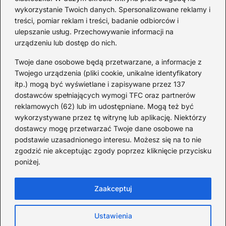
wykorzystanie Twoich danych. Spersonalizowane reklamy i
Redakcja
treści, pomiar reklam i treści, badanie odbiorców i
ulepszanie usług. Przechowywanie informacji na
Od lat podróżuję, by poznawać świat z bliska – nie tylko
urządzeniu lub dostęp do nich.
przez pryzmat zabytków, ale przede wszystkim ludzi,
smaków i codzienności.
Twoje dane osobowe będą przetwarzane, a informacje z
Twojego urządzenia (pliki cookie, unikalne identyfikatory
Redakcja:
Michalina Staszic
itp.) mogą być wyświetlane i zapisywane przez 137
dostawców spełniających wymogi TFC oraz partnerów
ul. Miła 08A, 32-514 Bieruń
reklamowych (62) lub im udostępniane. Mogą też być
477 362 966
wykorzystywane przez tę witrynę lub aplikację. Niektórzy
admin@teatrbiuropodrozy.pl
dostawcy mogę przetwarzać Twoje dane osobowe na
podstawie uzasadnionego interesu. Możesz się na to nie
F
X
L
zgodzić nie akceptując zgody poprzez kliknięcie przycisku
a
i
poniżej.
c
n
e
k
b
e
Zaakceptuj
o
d
o
I
Strona główna
Cookies
Zasady użytkowania
k
n
Ustawienia
Prywatność
Kontakt