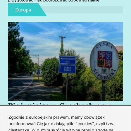
Europa
Pięć miejsc w Czechach przy
B
granicy, które cię oczarują
za
Zgodnie z europejskim prawem, mamy obowiązek
swoim urokiem
w
poinformować Cię jak działają pliki "cookies", czyli tzw.
ciasteczka. W dużym skrócie witryna prosi o zgodę na