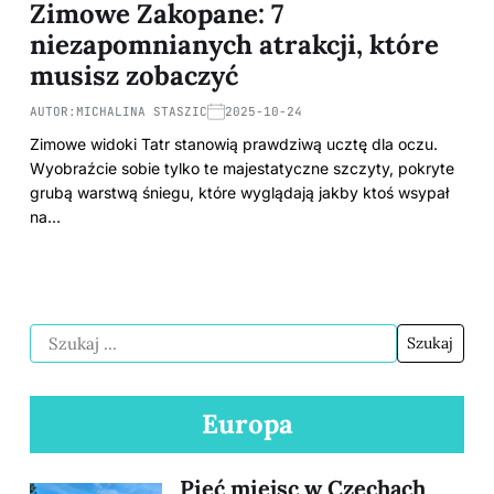
Zimowe Zakopane: 7
niezapomnianych atrakcji, które
musisz zobaczyć
AUTOR:
MICHALINA STASZIC
2025-10-24
Zimowe widoki Tatr stanowią prawdziwą ucztę dla oczu.
Wyobraźcie sobie tylko te majestatyczne szczyty, pokryte
grubą warstwą śniegu, które wyglądają jakby ktoś wsypał
na…
Europa
Pięć miejsc w Czechach