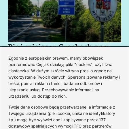
Pięć miejsc w Czechach przy
B
granicy, które cię oczarują
za
Zgodnie z europejskim prawem, mamy obowiązek
swoim urokiem
w
poinformować Cię jak działają pliki "cookies", czyli tzw.
ciasteczka. W dużym skrócie witryna prosi o zgodę na
wykorzystanie Twoich danych. Spersonalizowane reklamy i
Redakcja
treści, pomiar reklam i treści, badanie odbiorców i
ulepszanie usług. Przechowywanie informacji na
Od lat podróżuję, by poznawać świat z bliska – nie tylko
urządzeniu lub dostęp do nich.
przez pryzmat zabytków, ale przede wszystkim ludzi,
smaków i codzienności.
Twoje dane osobowe będą przetwarzane, a informacje z
Twojego urządzenia (pliki cookie, unikalne identyfikatory
Redakcja:
Michalina Staszic
itp.) mogą być wyświetlane i zapisywane przez 137
dostawców spełniających wymogi TFC oraz partnerów