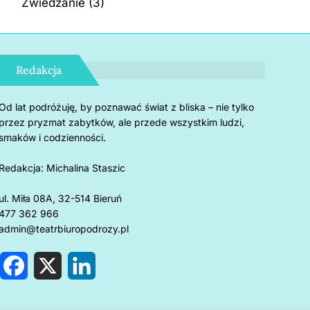
Zwiedzanie
(3)
Redakcja
Od lat podróżuję, by poznawać świat z bliska – nie tylko
przez pryzmat zabytków, ale przede wszystkim ludzi,
smaków i codzienności.
Redakcja:
Michalina Staszic
ul. Miła 08A, 32-514 Bieruń
477 362 966
admin@teatrbiuropodrozy.pl
F
X
L
a
i
c
n
e
k
rnholm: 5 powodów, by
Czemu u
b
e