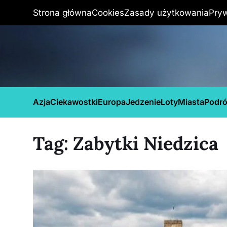
Strona główna
Cookies
Zasady użytkowania
Pry
Azja
Ciekawostki
Europa
Jedzenie
Loty
Miasta
Podr
Tag:
Zabytki Niedzica