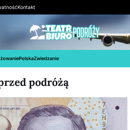
watność
Kontakt
óżowanie
Polska
Zwiedzanie
przed podróżą