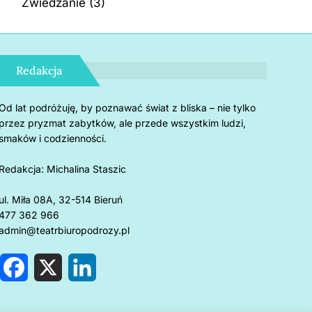
Zwiedzanie
(3)
Redakcja
Od lat podróżuję, by poznawać świat z bliska – nie tylko
przez pryzmat zabytków, ale przede wszystkim ludzi,
smaków i codzienności.
Redakcja:
Michalina Staszic
ul. Miła 08A, 32-514 Bieruń
477 362 966
admin@teatrbiuropodrozy.pl
F
X
L
a
i
c
n
e
k
rnholm: 5 powodów, by
Czemu u
b
e