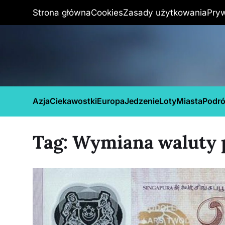
Strona główna
Cookies
Zasady użytkowania
Pry
Azja
Ciekawostki
Europa
Jedzenie
Loty
Miasta
Podr
Tag:
Wymiana waluty 