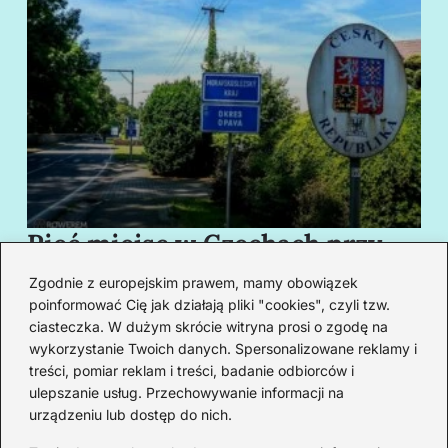
Pięć miejsc w Czechach przy
B
granicy, które cię oczarują
za
Zgodnie z europejskim prawem, mamy obowiązek
swoim urokiem
w
poinformować Cię jak działają pliki "cookies", czyli tzw.
ciasteczka. W dużym skrócie witryna prosi o zgodę na
wykorzystanie Twoich danych. Spersonalizowane reklamy i
Redakcja
treści, pomiar reklam i treści, badanie odbiorców i
ulepszanie usług. Przechowywanie informacji na
Od lat podróżuję, by poznawać świat z bliska – nie tylko
urządzeniu lub dostęp do nich.
przez pryzmat zabytków, ale przede wszystkim ludzi,