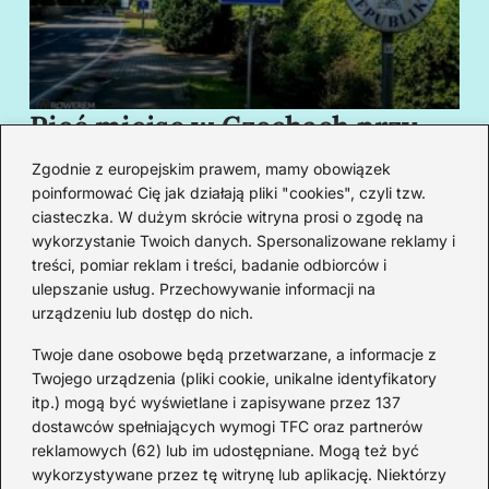
Pięć miejsc w Czechach przy
B
granicy, które cię oczarują
za
Zgodnie z europejskim prawem, mamy obowiązek
swoim urokiem
w
poinformować Cię jak działają pliki "cookies", czyli tzw.
ciasteczka. W dużym skrócie witryna prosi o zgodę na
wykorzystanie Twoich danych. Spersonalizowane reklamy i
Redakcja
treści, pomiar reklam i treści, badanie odbiorców i
ulepszanie usług. Przechowywanie informacji na
Od lat podróżuję, by poznawać świat z bliska – nie tylko
urządzeniu lub dostęp do nich.
przez pryzmat zabytków, ale przede wszystkim ludzi,
smaków i codzienności.
Twoje dane osobowe będą przetwarzane, a informacje z
Twojego urządzenia (pliki cookie, unikalne identyfikatory
Redakcja:
Michalina Staszic
itp.) mogą być wyświetlane i zapisywane przez 137
dostawców spełniających wymogi TFC oraz partnerów
ul. Miła 08A, 32-514 Bieruń
reklamowych (62) lub im udostępniane. Mogą też być
477 362 966
wykorzystywane przez tę witrynę lub aplikację. Niektórzy