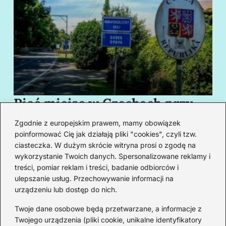
Pięć miejsc w Czechach przy
B
granicy, które cię oczarują
za
Zgodnie z europejskim prawem, mamy obowiązek
swoim urokiem
w
poinformować Cię jak działają pliki "cookies", czyli tzw.
ciasteczka. W dużym skrócie witryna prosi o zgodę na
wykorzystanie Twoich danych. Spersonalizowane reklamy i
Redakcja
treści, pomiar reklam i treści, badanie odbiorców i
ulepszanie usług. Przechowywanie informacji na
Od lat podróżuję, by poznawać świat z bliska – nie tylko
urządzeniu lub dostęp do nich.
przez pryzmat zabytków, ale przede wszystkim ludzi,
smaków i codzienności.
Twoje dane osobowe będą przetwarzane, a informacje z
Twojego urządzenia (pliki cookie, unikalne identyfikatory