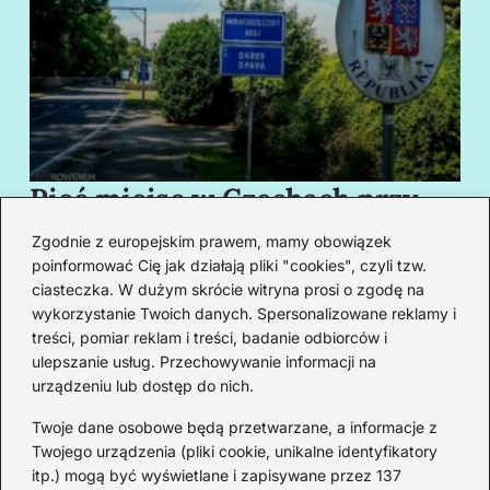
Pięć miejsc w Czechach przy
B
granicy, które cię oczarują
za
Zgodnie z europejskim prawem, mamy obowiązek
swoim urokiem
w
poinformować Cię jak działają pliki "cookies", czyli tzw.
ciasteczka. W dużym skrócie witryna prosi o zgodę na
wykorzystanie Twoich danych. Spersonalizowane reklamy i
Redakcja
treści, pomiar reklam i treści, badanie odbiorców i
ulepszanie usług. Przechowywanie informacji na
Od lat podróżuję, by poznawać świat z bliska – nie tylko
urządzeniu lub dostęp do nich.
przez pryzmat zabytków, ale przede wszystkim ludzi,
smaków i codzienności.
Twoje dane osobowe będą przetwarzane, a informacje z
Twojego urządzenia (pliki cookie, unikalne identyfikatory
Redakcja:
Michalina Staszic
itp.) mogą być wyświetlane i zapisywane przez 137