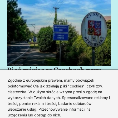
Pięć miejsc w Czechach przy
B
granicy, które cię oczarują
za
Zgodnie z europejskim prawem, mamy obowiązek
swoim urokiem
w
poinformować Cię jak działają pliki "cookies", czyli tzw.
ciasteczka. W dużym skrócie witryna prosi o zgodę na
wykorzystanie Twoich danych. Spersonalizowane reklamy i
Redakcja
treści, pomiar reklam i treści, badanie odbiorców i
ulepszanie usług. Przechowywanie informacji na
Od lat podróżuję, by poznawać świat z bliska – nie tylko
urządzeniu lub dostęp do nich.