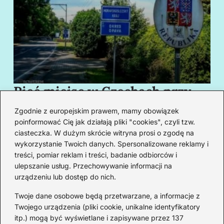
Pięć miejsc w Czechach przy
B
granicy, które cię oczarują
za
Zgodnie z europejskim prawem, mamy obowiązek
swoim urokiem
w
poinformować Cię jak działają pliki "cookies", czyli tzw.
ciasteczka. W dużym skrócie witryna prosi o zgodę na
wykorzystanie Twoich danych. Spersonalizowane reklamy i
Redakcja
treści, pomiar reklam i treści, badanie odbiorców i
ulepszanie usług. Przechowywanie informacji na
Od lat podróżuję, by poznawać świat z bliska – nie tylko
urządzeniu lub dostęp do nich.
przez pryzmat zabytków, ale przede wszystkim ludzi,
smaków i codzienności.
Twoje dane osobowe będą przetwarzane, a informacje z
Twojego urządzenia (pliki cookie, unikalne identyfikatory
Redakcja:
Michalina Staszic
itp.) mogą być wyświetlane i zapisywane przez 137