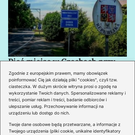
Pięć miejsc w Czechach przy
B
granicy, które cię oczarują
za
Zgodnie z europejskim prawem, mamy obowiązek
swoim urokiem
w
poinformować Cię jak działają pliki "cookies", czyli tzw.
ciasteczka. W dużym skrócie witryna prosi o zgodę na
wykorzystanie Twoich danych. Spersonalizowane reklamy i
Redakcja
treści, pomiar reklam i treści, badanie odbiorców i
ulepszanie usług. Przechowywanie informacji na
Od lat podróżuję, by poznawać świat z bliska – nie tylko
urządzeniu lub dostęp do nich.
przez pryzmat zabytków, ale przede wszystkim ludzi,
smaków i codzienności.
Twoje dane osobowe będą przetwarzane, a informacje z
Twojego urządzenia (pliki cookie, unikalne identyfikatory