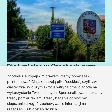
Pięć miejsc w Czechach przy
B
granicy, które cię oczarują
za
Zgodnie z europejskim prawem, mamy obowiązek
swoim urokiem
w
poinformować Cię jak działają pliki "cookies", czyli tzw.
ciasteczka. W dużym skrócie witryna prosi o zgodę na
wykorzystanie Twoich danych. Spersonalizowane reklamy i
Redakcja
treści, pomiar reklam i treści, badanie odbiorców i
ulepszanie usług. Przechowywanie informacji na
Od lat podróżuję, by poznawać świat z bliska – nie tylko
urządzeniu lub dostęp do nich.