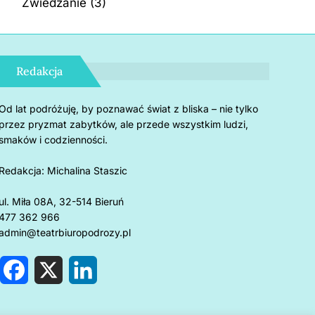
Zwiedzanie
(3)
Redakcja
Od lat podróżuję, by poznawać świat z bliska – nie tylko
przez pryzmat zabytków, ale przede wszystkim ludzi,
smaków i codzienności.
Redakcja:
Michalina Staszic
ul. Miła 08A, 32-514 Bieruń
477 362 966
admin@teatrbiuropodrozy.pl
F
X
L
a
i
c
n
e
k
rnholm: 5 powodów, by
Czemu u
b
e