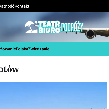
watność
Kontakt
óżowanie
Polska
Zwiedzanie
lotów