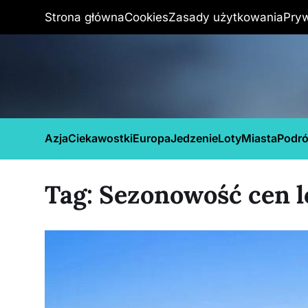
Strona główna
Cookies
Zasady użytkowania
Pry
Azja
Ciekawostki
Europa
Jedzenie
Loty
Miasta
Podr
Tag:
Sezonowość cen 