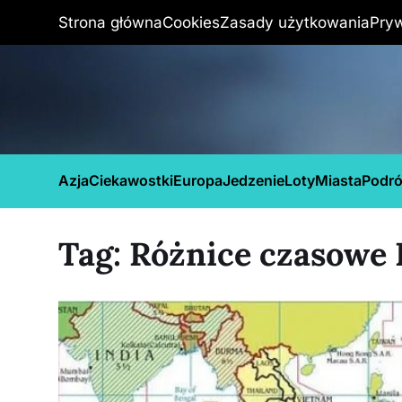
Strona główna
Cookies
Zasady użytkowania
Pry
Azja
Ciekawostki
Europa
Jedzenie
Loty
Miasta
Podr
Tag:
Różnice czasowe 