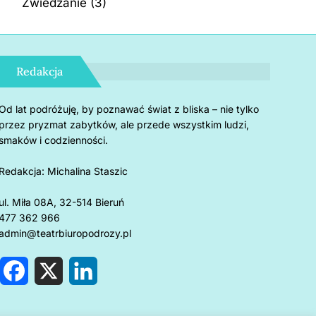
Zwiedzanie
(3)
Redakcja
Od lat podróżuję, by poznawać świat z bliska – nie tylko
przez pryzmat zabytków, ale przede wszystkim ludzi,
smaków i codzienności.
Redakcja:
Michalina Staszic
ul. Miła 08A, 32-514 Bieruń
477 362 966
admin@teatrbiuropodrozy.pl
F
X
L
a
i
c
n
e
k
rnholm: 5 powodów, by
Czemu u
b
e