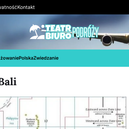
watność
Kontakt
óżowanie
Polska
Zwiedzanie
Bali