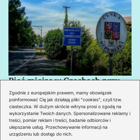
Pięć miejsc w Czechach przy
B
granicy, które cię oczarują
za
Zgodnie z europejskim prawem, mamy obowiązek
swoim urokiem
w
poinformować Cię jak działają pliki "cookies", czyli tzw.
ciasteczka. W dużym skrócie witryna prosi o zgodę na
wykorzystanie Twoich danych. Spersonalizowane reklamy i
Redakcja
treści, pomiar reklam i treści, badanie odbiorców i
ulepszanie usług. Przechowywanie informacji na
Od lat podróżuję, by poznawać świat z bliska – nie tylko
urządzeniu lub dostęp do nich.
przez pryzmat zabytków, ale przede wszystkim ludzi,