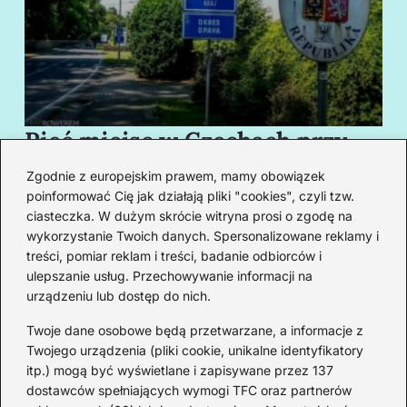
Pięć miejsc w Czechach przy
B
granicy, które cię oczarują
za
Zgodnie z europejskim prawem, mamy obowiązek
swoim urokiem
w
poinformować Cię jak działają pliki "cookies", czyli tzw.
ciasteczka. W dużym skrócie witryna prosi o zgodę na
wykorzystanie Twoich danych. Spersonalizowane reklamy i
Redakcja
treści, pomiar reklam i treści, badanie odbiorców i
ulepszanie usług. Przechowywanie informacji na
Od lat podróżuję, by poznawać świat z bliska – nie tylko
urządzeniu lub dostęp do nich.
przez pryzmat zabytków, ale przede wszystkim ludzi,
smaków i codzienności.
Twoje dane osobowe będą przetwarzane, a informacje z
Twojego urządzenia (pliki cookie, unikalne identyfikatory
Redakcja:
Michalina Staszic
itp.) mogą być wyświetlane i zapisywane przez 137
dostawców spełniających wymogi TFC oraz partnerów