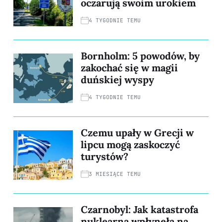
oczarują swoim urokiem
4 TYGODNIE TEMU
Bornholm: 5 powodów, by
zakochać się w magii
duńskiej wyspy
4 TYGODNIE TEMU
Czemu upały w Grecji w
lipcu mogą zaskoczyć
turystów?
3 MIESIĄCE TEMU
Czarnobyl: Jak katastrofa
nuklearna wpłynęła na