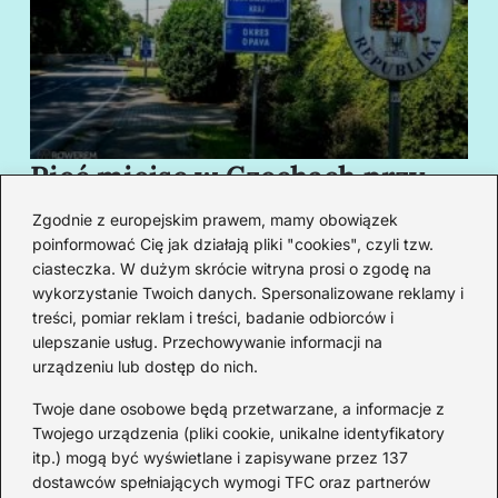
Pięć miejsc w Czechach przy
B
granicy, które cię oczarują
za
Zgodnie z europejskim prawem, mamy obowiązek
swoim urokiem
w
poinformować Cię jak działają pliki "cookies", czyli tzw.
ciasteczka. W dużym skrócie witryna prosi o zgodę na
wykorzystanie Twoich danych. Spersonalizowane reklamy i
Redakcja
treści, pomiar reklam i treści, badanie odbiorców i
ulepszanie usług. Przechowywanie informacji na
Od lat podróżuję, by poznawać świat z bliska – nie tylko
urządzeniu lub dostęp do nich.
przez pryzmat zabytków, ale przede wszystkim ludzi,
smaków i codzienności.
Twoje dane osobowe będą przetwarzane, a informacje z
Twojego urządzenia (pliki cookie, unikalne identyfikatory
Redakcja:
Michalina Staszic
itp.) mogą być wyświetlane i zapisywane przez 137
dostawców spełniających wymogi TFC oraz partnerów