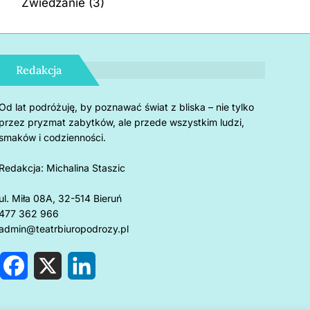
Zwiedzanie
(3)
Redakcja
Od lat podróżuję, by poznawać świat z bliska – nie tylko
przez pryzmat zabytków, ale przede wszystkim ludzi,
smaków i codzienności.
Redakcja:
Michalina Staszic
ul. Miła 08A, 32-514 Bieruń
477 362 966
admin@teatrbiuropodrozy.pl
F
X
L
a
i
c
n
e
k
rnholm: 5 powodów, by
Czemu u
b
e