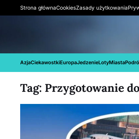
Strona główna
Cookies
Zasady użytkowania
Pry
Azja
Ciekawostki
Europa
Jedzenie
Loty
Miasta
Podr
Tag:
Przygotowanie do