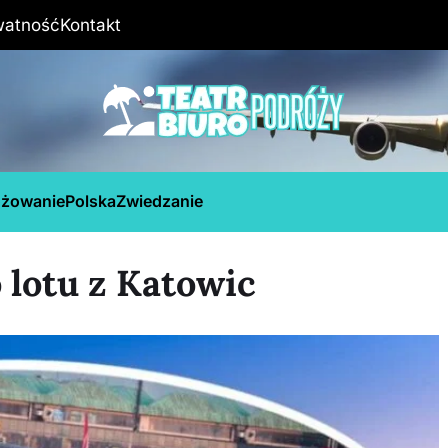
watność
Kontakt
óżowanie
Polska
Zwiedzanie
 lotu z Katowic