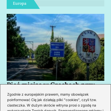
Europa
Pięć miejsc w Czechach przy
B
granicy, które cię oczarują
za
Zgodnie z europejskim prawem, mamy obowiązek
swoim urokiem
w
poinformować Cię jak działają pliki "cookies", czyli tzw.
ciasteczka. W dużym skrócie witryna prosi o zgodę na
wykorzystanie Twoich danych. Spersonalizowane reklamy i