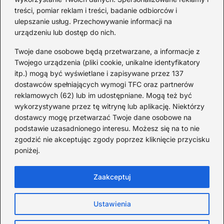
Redakcja
treści, pomiar reklam i treści, badanie odbiorców i
ulepszanie usług. Przechowywanie informacji na
Od lat podróżuję, by poznawać świat z bliska – nie tylko
urządzeniu lub dostęp do nich.
przez pryzmat zabytków, ale przede wszystkim ludzi,
smaków i codzienności.
Twoje dane osobowe będą przetwarzane, a informacje z
Twojego urządzenia (pliki cookie, unikalne identyfikatory
Redakcja:
Michalina Staszic
itp.) mogą być wyświetlane i zapisywane przez 137
dostawców spełniających wymogi TFC oraz partnerów
ul. Miła 08A, 32-514 Bieruń
reklamowych (62) lub im udostępniane. Mogą też być
477 362 966
wykorzystywane przez tę witrynę lub aplikację. Niektórzy
admin@teatrbiuropodrozy.pl
dostawcy mogę przetwarzać Twoje dane osobowe na
podstawie uzasadnionego interesu. Możesz się na to nie
F
X
L
zgodzić nie akceptując zgody poprzez kliknięcie przycisku
a
i
poniżej.
c
n
e
k
b
e
Zaakceptuj
o
d
o
I
Strona główna
Cookies
Zasady użytkowania
k
n
Ustawienia
Prywatność
Kontakt
TeatrBiuroPodróży.pl © Wszystkie prawa