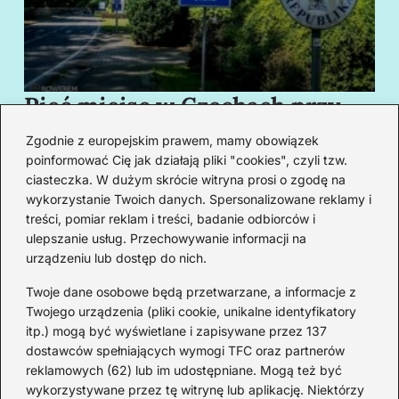
Pięć miejsc w Czechach przy
B
granicy, które cię oczarują
za
Zgodnie z europejskim prawem, mamy obowiązek
swoim urokiem
w
poinformować Cię jak działają pliki "cookies", czyli tzw.
ciasteczka. W dużym skrócie witryna prosi o zgodę na
wykorzystanie Twoich danych. Spersonalizowane reklamy i
Redakcja
treści, pomiar reklam i treści, badanie odbiorców i
ulepszanie usług. Przechowywanie informacji na
Od lat podróżuję, by poznawać świat z bliska – nie tylko
urządzeniu lub dostęp do nich.
przez pryzmat zabytków, ale przede wszystkim ludzi,
smaków i codzienności.
Twoje dane osobowe będą przetwarzane, a informacje z
Twojego urządzenia (pliki cookie, unikalne identyfikatory
Redakcja:
Michalina Staszic
itp.) mogą być wyświetlane i zapisywane przez 137
dostawców spełniających wymogi TFC oraz partnerów
ul. Miła 08A, 32-514 Bieruń
reklamowych (62) lub im udostępniane. Mogą też być
477 362 966
wykorzystywane przez tę witrynę lub aplikację. Niektórzy