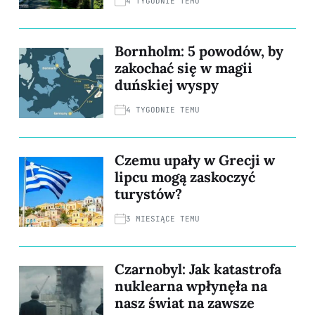
4 TYGODNIE TEMU
Bornholm: 5 powodów, by
zakochać się w magii
duńskiej wyspy
4 TYGODNIE TEMU
Czemu upały w Grecji w
lipcu mogą zaskoczyć
turystów?
3 MIESIĄCE TEMU
Czarnobyl: Jak katastrofa
nuklearna wpłynęła na
nasz świat na zawsze