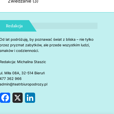
Zwiedzanie
(3)
Redakcja
Od lat podróżuję, by poznawać świat z bliska – nie tylko
przez pryzmat zabytków, ale przede wszystkim ludzi,
smaków i codzienności.
Redakcja:
Michalina Staszic
ul. Miła 08A, 32-514 Bieruń
477 362 966
admin@teatrbiuropodrozy.pl
F
X
L
a
i
c
n
e
k
rnholm: 5 powodów, by
Czemu u
b
e