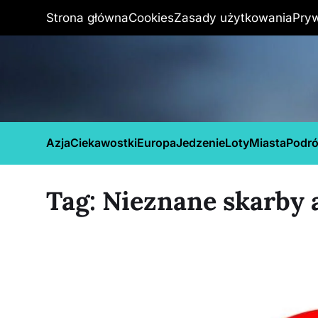
Strona główna
Cookies
Zasady użytkowania
Pry
Azja
Ciekawostki
Europa
Jedzenie
Loty
Miasta
Podr
Tag:
Nieznane skarby 