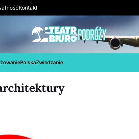
watność
Kontakt
óżowanie
Polska
Zwiedzanie
architektury