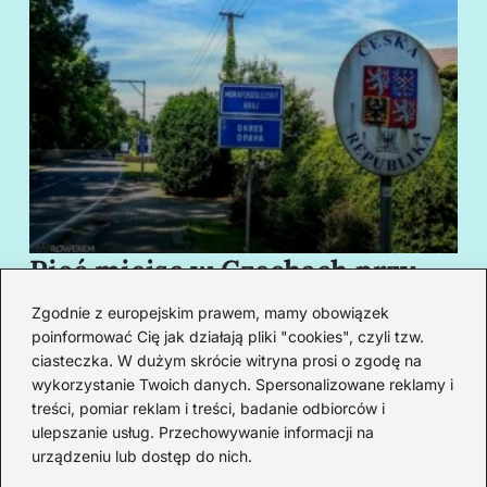
Pięć miejsc w Czechach przy
B
granicy, które cię oczarują
za
Zgodnie z europejskim prawem, mamy obowiązek
swoim urokiem
w
poinformować Cię jak działają pliki "cookies", czyli tzw.
ciasteczka. W dużym skrócie witryna prosi o zgodę na
wykorzystanie Twoich danych. Spersonalizowane reklamy i
Redakcja
treści, pomiar reklam i treści, badanie odbiorców i
ulepszanie usług. Przechowywanie informacji na
Od lat podróżuję, by poznawać świat z bliska – nie tylko
urządzeniu lub dostęp do nich.
przez pryzmat zabytków, ale przede wszystkim ludzi,