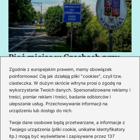
Pięć miejsc w Czechach przy
B
granicy, które cię oczarują
za
Zgodnie z europejskim prawem, mamy obowiązek
swoim urokiem
w
poinformować Cię jak działają pliki "cookies", czyli tzw.
ciasteczka. W dużym skrócie witryna prosi o zgodę na
wykorzystanie Twoich danych. Spersonalizowane reklamy i
Redakcja
treści, pomiar reklam i treści, badanie odbiorców i
ulepszanie usług. Przechowywanie informacji na
Od lat podróżuję, by poznawać świat z bliska – nie tylko
urządzeniu lub dostęp do nich.
przez pryzmat zabytków, ale przede wszystkim ludzi,
smaków i codzienności.
Twoje dane osobowe będą przetwarzane, a informacje z
Twojego urządzenia (pliki cookie, unikalne identyfikatory
Redakcja:
Michalina Staszic
itp.) mogą być wyświetlane i zapisywane przez 137